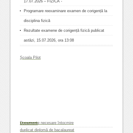
17.07.2026 – FIZICĂ -
Programare reexaminare examen de corigență la
disciplina fizică
Rezultate examene de corigență fizică publicat
astăzi, 15.07.2026, ora 13:08
Școala Pilot
•
•
•
•
•
•
•
•
•
•
Documente necesare întocmire
duplicat diplomă de bacalaureat