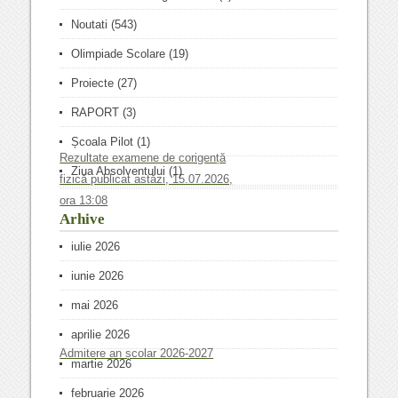
Noutati
(543)
Olimpiade Scolare
(19)
Proiecte
(27)
RAPORT
(3)
Școala Pilot
(1)
Rezultate examene de corigență
Ziua Absolventului
(1)
fizică publicat astăzi, 15.07.2026,
ora 13:08
Arhive
iulie 2026
iunie 2026
mai 2026
aprilie 2026
Admitere an școlar 2026-2027
martie 2026
februarie 2026