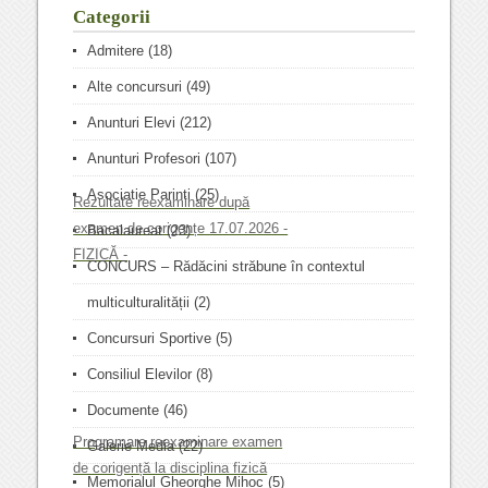
Categorii
Admitere
(18)
Alte concursuri
(49)
Anunturi Elevi
(212)
Anunturi Profesori
(107)
Asociatie Parinti
(25)
Rezultate reexaminare după
examen de corigențe 17.07.2026 -
Bacalaureat
(23)
FIZICĂ -
CONCURS – Rădăcini străbune în contextul
multiculturalității
(2)
Concursuri Sportive
(5)
Consiliul Elevilor
(8)
Documente
(46)
Programare reexaminare examen
Galerie Media
(22)
de corigență la disciplina fizică
Memorialul Gheorghe Mihoc
(5)