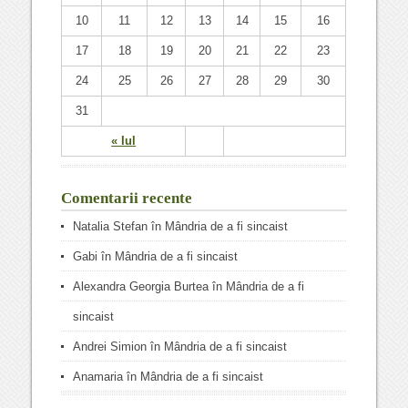
10
11
12
13
14
15
16
17
18
19
20
21
22
23
24
25
26
27
28
29
30
31
« Iul
Comentarii recente
Natalia Stefan
în
Mândria de a fi sincaist
Gabi
în
Mândria de a fi sincaist
Alexandra Georgia Burtea
în
Mândria de a fi
sincaist
Andrei Simion
în
Mândria de a fi sincaist
Anamaria
în
Mândria de a fi sincaist