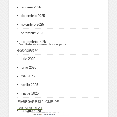
ianuarie 2026
decembrie 2025
noiembrie 2025
octombrie 2025
septembrie 2025
Rezultate examene de corigențe
august 2025
10.07.2026
iulie 2025
iunie 2025
mai 2025
aprilie 2025
martie 2025
ELIBERARE DIPLOME DE
februarie 2025
BACALAUREAT
ianuarie 2025