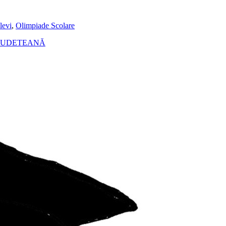
levi
,
Olimpiade Scolare
 JUDETEANĂ