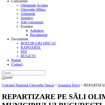
Concursuri
Olimpiade Scolare
Gheorghe Mihoc
Arhimede
Sportive
Alte concursuri
Examen
Admitere
Bacalaureat
Documente
ROFUIP-URI SINCAI
RAPOARTE
PDI
BUGETE
Parinti
Contact
Colegiul Naţional Gheorghe Şincai
>
Anunturi Elevi
>
REPARTIZA
REPARTIZARE PE SĂLI OLI