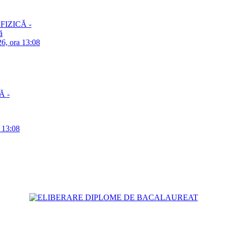
– FIZICĂ -
ă
26, ora 13:08
Ă -
a 13:08