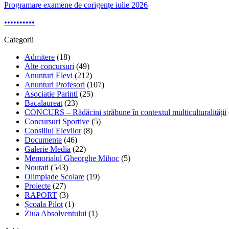
Programare examene de corigențe iulie 2026
•
•
•
•
•
•
•
•
•
•
Categorii
Admitere
(18)
Alte concursuri
(49)
Anunturi Elevi
(212)
Anunturi Profesori
(107)
Asociatie Parinti
(25)
Bacalaureat
(23)
CONCURS – Rădăcini străbune în contextul multiculturalității
Concursuri Sportive
(5)
Consiliul Elevilor
(8)
Documente
(46)
Galerie Media
(22)
Memorialul Gheorghe Mihoc
(5)
Noutati
(543)
Olimpiade Scolare
(19)
Proiecte
(27)
RAPORT
(3)
Școala Pilot
(1)
Ziua Absolventului
(1)