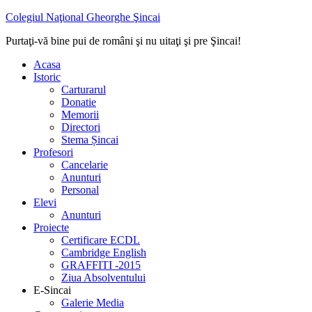
Colegiul Naţional Gheorghe Şincai
Purtaţi-vă bine pui de români şi nu uitaţi şi pre Şincai!
Acasa
Istoric
Carturarul
Donatie
Memorii
Directori
Stema Șincai
Profesori
Cancelarie
Anunturi
Personal
Elevi
Anunturi
Proiecte
Certificare ECDL
Cambridge English
GRAFFITI -2015
Ziua Absolventului
E-Sincai
Galerie Media