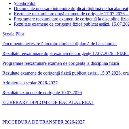
Școala Pilot
Documente necesare întocmire duplicat diplomă de bacalaureat
Rezultate reexaminare după examen de corigențe 17.07.2026 
Programare reexaminare examen de corigență la disciplina fizic
Rezultate examene de corigență fizică publicat astăzi, 15.07.20
Școala Pilot
Documente necesare întocmire duplicat diplomă de bacalaureat
Rezultate reexaminare după examen de corigențe 17.07.2026 - FIZIC
Programare reexaminare examen de corigență la disciplina fizică
Rezultate examene de corigență fizică publicat astăzi, 15.07.2026, or
Admitere an școlar 2026-2027
Rezultate examene de corigențe 10.07.2026
ELIBERARE DIPLOME DE BACALAUREAT
PROCEDURA DE TRANSFER 2026-2027