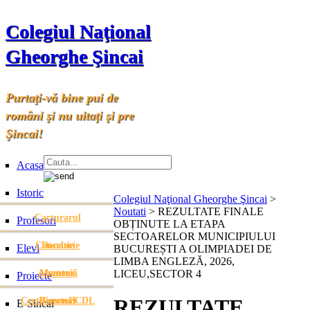
Colegiul Naţional
Gheorghe Şincai
Purtaţi-vă bine pui de
români şi nu uitaţi şi pre
Şincai!
Acasa
Istoric
Colegiul Naţional Gheorghe Şincai
>
Noutati
>
REZULTATE FINALE
Carturarul
Profesori
OBȚINUTE LA ETAPA
SECTOARELOR MUNICIPIULUI
Cancelarie
Donatie
Elevi
BUCUREȘTI A OLIMPIADEI DE
LIMBA ENGLEZĂ, 2026,
Anunturi
Anunturi
Memorii
LICEU,SECTOR 4
Proiecte
REZULTATE
Certificare ECDL
Directori
Personal
E-Sincai