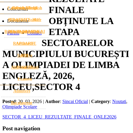
FINALE
Cambridge English
Galerie Media
Stema Șincai
Concursuri
OBȚINUTE LA
Olimpiade Scolare
GRAFFITI -2015
Documente
ETAPA
ROFUIP-URI SINCAI
Ziua Absolventului
Gheorghe Mihoc
Parinti
Contact
SECTOARELOR
RAPOARTE
Arhimede
MUNICIPIULUI BUCUREȘTI
Sportive
PDI
A OLIMPIADEI DE LIMBA
Alte concursuri
BUGETE
ENGLEZĂ, 2026,
Examen
LICEU,SECTOR 4
Admitere
Posted
: 20. 03. 2026 |
Author
:
Sincai Oficial
|
Category
:
Noutati
,
Bacalaureat
Olimpiade Scolare
SECTOR_4_LICEU_REZULTATE_FINALE_ONLE2026
Post navigation