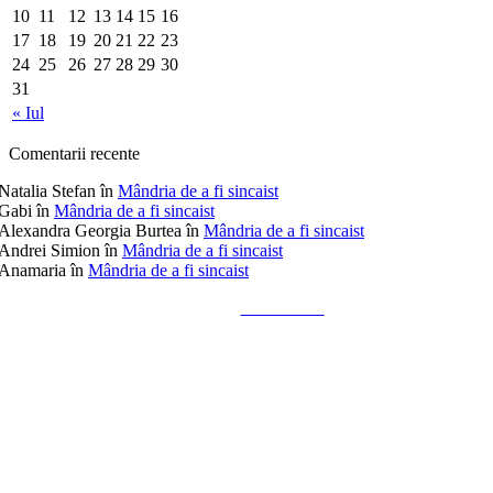
10
11
12
13
14
15
16
17
18
19
20
21
22
23
24
25
26
27
28
29
30
31
« Iul
Comentarii recente
Natalia Stefan
în
Mândria de a fi sincaist
Gabi
în
Mândria de a fi sincaist
Alexandra Georgia Burtea
în
Mândria de a fi sincaist
Andrei Simion
în
Mândria de a fi sincaist
Anamaria
în
Mândria de a fi sincaist
Tailored by
Alks Diaconu