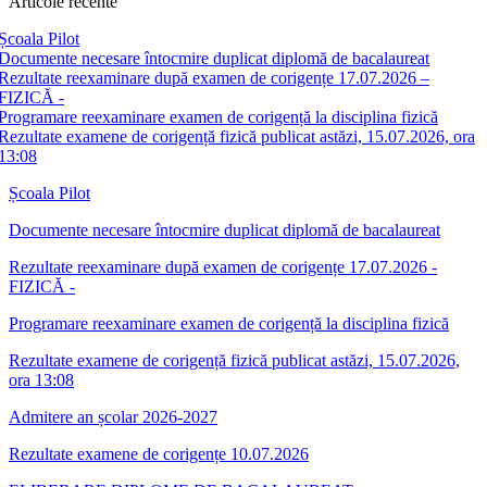
Articole recente
Școala Pilot
Documente necesare întocmire duplicat diplomă de bacalaureat
Rezultate reexaminare după examen de corigențe 17.07.2026 –
FIZICĂ -
Programare reexaminare examen de corigență la disciplina fizică
Rezultate examene de corigență fizică publicat astăzi, 15.07.2026, ora
13:08
Școala Pilot
Documente necesare întocmire duplicat diplomă de bacalaureat
Rezultate reexaminare după examen de corigențe 17.07.2026 -
FIZICĂ -
Programare reexaminare examen de corigență la disciplina fizică
Rezultate examene de corigență fizică publicat astăzi, 15.07.2026,
ora 13:08
Admitere an școlar 2026-2027
Rezultate examene de corigențe 10.07.2026