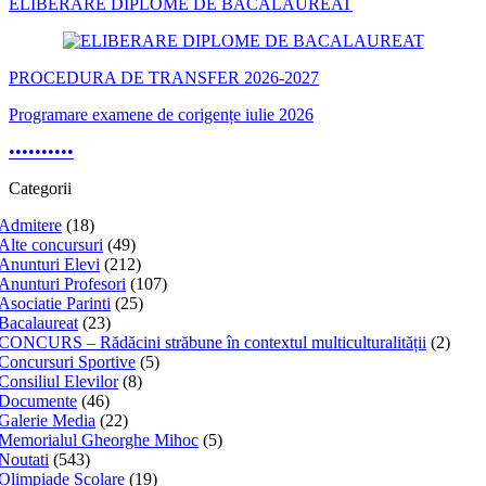
ELIBERARE DIPLOME DE BACALAUREAT
PROCEDURA DE TRANSFER 2026-2027
Programare examene de corigențe iulie 2026
•
•
•
•
•
•
•
•
•
•
Categorii
Admitere
(18)
Alte concursuri
(49)
Anunturi Elevi
(212)
Anunturi Profesori
(107)
Asociatie Parinti
(25)
Bacalaureat
(23)
CONCURS – Rădăcini străbune în contextul multiculturalității
(2)
Concursuri Sportive
(5)
Consiliul Elevilor
(8)
Documente
(46)
Galerie Media
(22)
Memorialul Gheorghe Mihoc
(5)
Noutati
(543)
Olimpiade Scolare
(19)