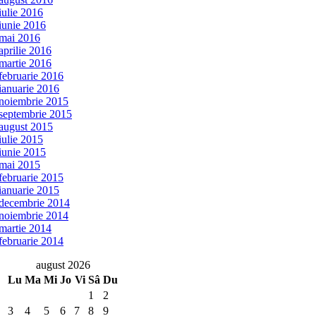
iulie 2016
iunie 2016
mai 2016
aprilie 2016
martie 2016
februarie 2016
ianuarie 2016
noiembrie 2015
septembrie 2015
august 2015
iulie 2015
iunie 2015
mai 2015
februarie 2015
ianuarie 2015
decembrie 2014
noiembrie 2014
martie 2014
februarie 2014
august 2026
Lu
Ma
Mi
Jo
Vi
Sâ
Du
1
2
3
4
5
6
7
8
9