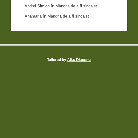
Andrei Simion
în
Mândria de a fi sincaist
Anamaria
în
Mândria de a fi sincaist
Tailored by
Alks Diaconu