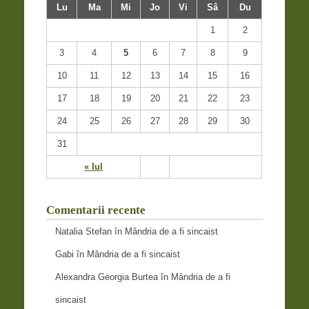
Lu
Ma
Mi
Jo
Vi
Sâ
Du
1
2
3
4
5
6
7
8
9
10
11
12
13
14
15
16
17
18
19
20
21
22
23
24
25
26
27
28
29
30
31
« Iul
Comentarii recente
Natalia Stefan
în
Mândria de a fi sincaist
Gabi
în
Mândria de a fi sincaist
Alexandra Georgia Burtea
în
Mândria de a fi
sincaist