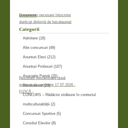
•
•
•
•
•
•
•
•
•
•
Documente necesare întocmire
duplicat diplomă de bacalaureat
Categorii
Admitere
(18)
Alte concursuri
(49)
Anunturi Elevi
(212)
Anunturi Profesori
(107)
Asociatie Parinti
(25)
Rezultate reexaminare după
examen de corigențe 17.07.2026 -
Bacalaureat
(23)
FIZICĂ -
CONCURS – Rădăcini străbune în contextul
multiculturalității
(2)
Concursuri Sportive
(5)
Consiliul Elevilor
(8)