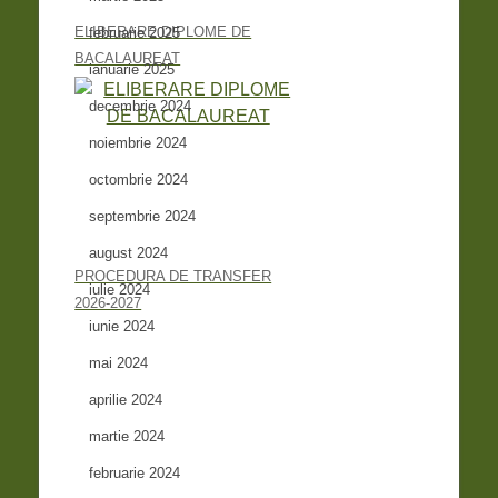
ELIBERARE DIPLOME DE
februarie 2025
BACALAUREAT
ianuarie 2025
decembrie 2024
noiembrie 2024
octombrie 2024
septembrie 2024
august 2024
PROCEDURA DE TRANSFER
iulie 2024
2026-2027
iunie 2024
mai 2024
aprilie 2024
martie 2024
februarie 2024