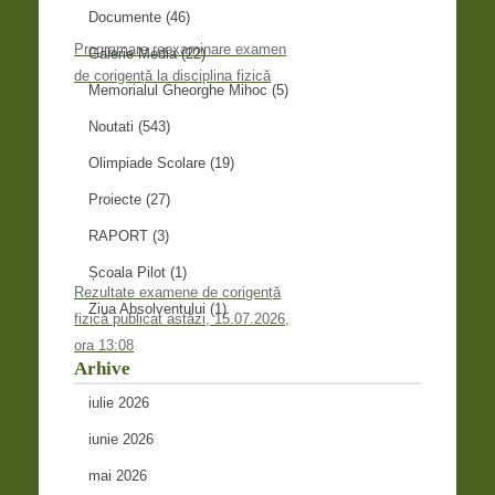
Documente
(46)
Programare reexaminare examen
Galerie Media
(22)
de corigență la disciplina fizică
Memorialul Gheorghe Mihoc
(5)
Noutati
(543)
Olimpiade Scolare
(19)
Proiecte
(27)
RAPORT
(3)
Școala Pilot
(1)
Rezultate examene de corigență
Ziua Absolventului
(1)
fizică publicat astăzi, 15.07.2026,
ora 13:08
Arhive
iulie 2026
iunie 2026
mai 2026