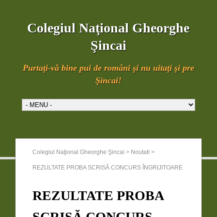
Colegiul Naţional Gheorghe
Şincai
Purtaţi-vă bine pui de români şi nu uitaţi şi pre
Şincai!
Colegiul Naţional Gheorghe Şincai
>
Noutati
>
REZULTATE PROBA SCRISĂ CONCURS ÎNGRIJITOARE
REZULTATE PROBA
SCRISĂ CONCURS