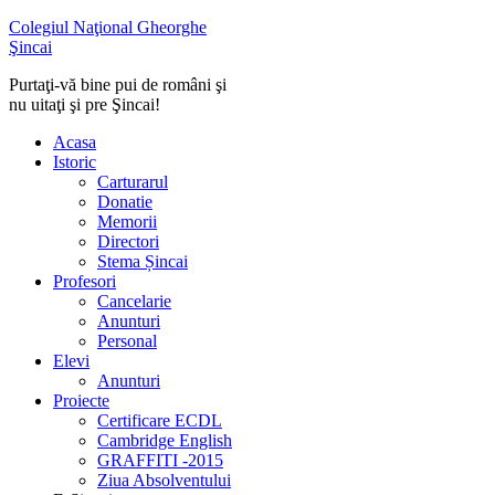
Colegiul Naţional Gheorghe
Şincai
Purtaţi-vă bine pui de români şi
nu uitaţi şi pre Şincai!
Acasa
Istoric
Carturarul
Donatie
Memorii
Directori
Stema Șincai
Profesori
Cancelarie
Anunturi
Personal
Elevi
Anunturi
Proiecte
Certificare ECDL
Cambridge English
GRAFFITI -2015
Ziua Absolventului