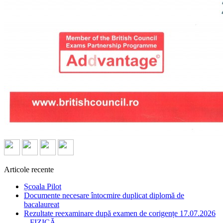
Articole recente
Școala Pilot
Documente necesare întocmire duplicat diplomă de
bacalaureat
Rezultate reexaminare după examen de corigențe 17.07.2026
– FIZICĂ -