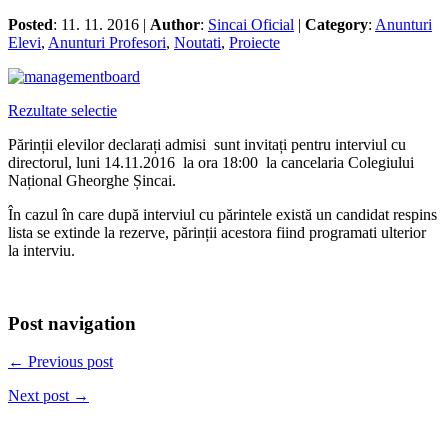
Posted
: 11. 11. 2016 |
Author
:
Sincai Oficial
|
Category
:
Anunturi
Elevi
,
Anunturi Profesori
,
Noutati
,
Proiecte
Rezultate selectie
Părinții elevilor declarați admisi sunt invitați pentru interviul cu
directorul, luni 14.11.2016 la ora 18:00 la cancelaria Colegiului
Național Gheorghe Șincai.
În cazul în care după interviul cu părintele există un candidat respins
lista se extinde la rezerve, părinții acestora fiind programati ulterior
la interviu.
Post navigation
← Previous post
Next post →