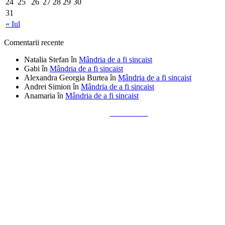
24
25
26
27
28
29
30
31
« Iul
Comentarii recente
Natalia Stefan
în
Mândria de a fi sincaist
Gabi
în
Mândria de a fi sincaist
Alexandra Georgia Burtea
în
Mândria de a fi sincaist
Andrei Simion
în
Mândria de a fi sincaist
Anamaria
în
Mândria de a fi sincaist
Tailored by
Alks Diaconu