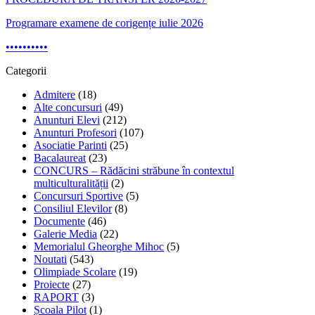
Programare examene de corigențe iulie 2026
•
•
•
•
•
•
•
•
•
•
Categorii
Admitere
(18)
Alte concursuri
(49)
Anunturi Elevi
(212)
Anunturi Profesori
(107)
Asociatie Parinti
(25)
Bacalaureat
(23)
CONCURS – Rădăcini străbune în contextul
multiculturalității
(2)
Concursuri Sportive
(5)
Consiliul Elevilor
(8)
Documente
(46)
Galerie Media
(22)
Memorialul Gheorghe Mihoc
(5)
Noutati
(543)
Olimpiade Scolare
(19)
Proiecte
(27)
RAPORT
(3)
Școala Pilot
(1)