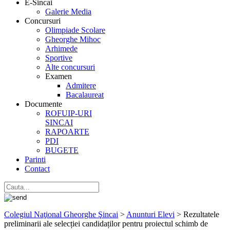
E-Sincai
Galerie Media
Concursuri
Olimpiade Scolare
Gheorghe Mihoc
Arhimede
Sportive
Alte concursuri
Examen
Admitere
Bacalaureat
Documente
ROFUIP-URI
SINCAI
RAPOARTE
PDI
BUGETE
Parinti
Contact
Colegiul Naţional Gheorghe Şincai
>
Anunturi Elevi
>
Rezultatele
preliminarii ale selecției candidaților pentru proiectul schimb de