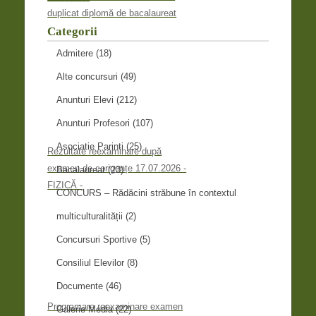
duplicat diplomă de bacalaureat
Categorii
Admitere
(18)
Alte concursuri
(49)
Anunturi Elevi
(212)
Anunturi Profesori
(107)
Asociatie Parinti
(25)
Rezultate reexaminare după
examen de corigențe 17.07.2026 -
Bacalaureat
(23)
FIZICĂ -
CONCURS – Rădăcini străbune în contextul
multiculturalității
(2)
Concursuri Sportive
(5)
Consiliul Elevilor
(8)
Documente
(46)
Programare reexaminare examen
Galerie Media
(22)