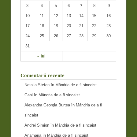
3
4
5
6
7
8
9
10
11
12
13
14
15
16
17
18
19
20
21
22
23
24
25
26
27
28
29
30
31
« Iul
Comentarii recente
Natalia Stefan
în
Mândria de a fi sincaist
Gabi
în
Mândria de a fi sincaist
Alexandra Georgia Burtea
în
Mândria de a fi
sincaist
Andrei Simion
în
Mândria de a fi sincaist
Anamaria
în
Mândria de a fi sincaist