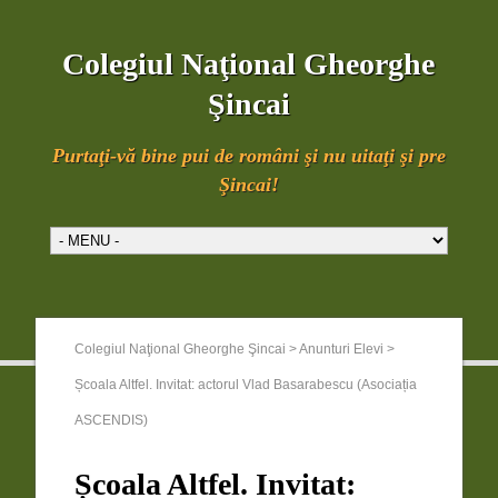
Colegiul Naţional Gheorghe
Şincai
Purtaţi-vă bine pui de români şi nu uitaţi şi pre
Şincai!
Colegiul Naţional Gheorghe Şincai
>
Anunturi Elevi
>
Școala Altfel. Invitat: actorul Vlad Basarabescu (Asociația
ASCENDIS)
Școala Altfel. Invitat: