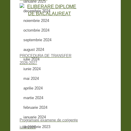
ianuarie 2025
decembrie 2024
noiembrie 2024
octombrie 2024
septembrie 2024
august 2024
PROCEDURA DE TRANSFER
iulie 2024
2026-2027
iunie 2024
mai 2024
aprilie 2024
martie 2024
februarie 2024
ianuarie 2024
Programare examene de corigențe
decembrie 2023
iulie 2026