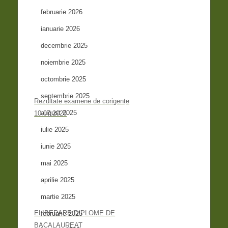
februarie 2026
ianuarie 2026
decembrie 2025
noiembrie 2025
octombrie 2025
septembrie 2025
Rezultate examene de corigențe
august 2025
10.07.2026
iulie 2025
iunie 2025
mai 2025
aprilie 2025
martie 2025
ELIBERARE DIPLOME DE
februarie 2025
BACALAUREAT