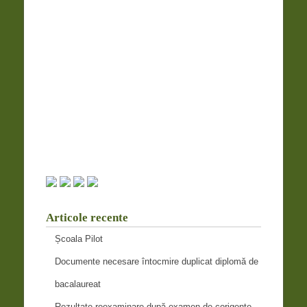
Articole recente
Școala Pilot
Documente necesare întocmire duplicat diplomă de
bacalaureat
Rezultate reexaminare după examen de corigențe