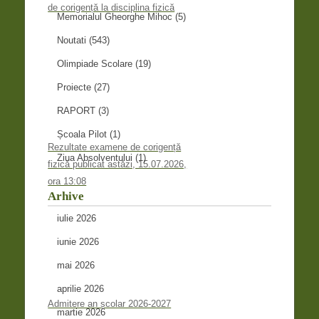
de corigență la disciplina fizică
Memorialul Gheorghe Mihoc
(5)
Noutati
(543)
Olimpiade Scolare
(19)
Proiecte
(27)
RAPORT
(3)
Școala Pilot
(1)
Rezultate examene de corigență
Ziua Absolventului
(1)
fizică publicat astăzi, 15.07.2026,
ora 13:08
Arhive
iulie 2026
iunie 2026
mai 2026
aprilie 2026
Admitere an școlar 2026-2027
martie 2026