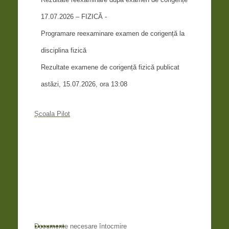
17.07.2026 – FIZICĂ -
Programare reexaminare examen de corigență la
disciplina fizică
Rezultate examene de corigență fizică publicat
astăzi, 15.07.2026, ora 13:08
Școala Pilot
•
•
•
•
•
•
•
•
•
•
Documente necesare întocmire