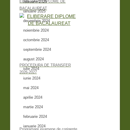
ELIBERARE DIPLOME DE
februarie 2025
BACALAUREAT
ianuarie 2025
decembrie 2024
noiembrie 2024
octombrie 2024
septembrie 2024
august 2024
PROCEDURA DE TRANSFER
iulie 2024
2026-2027
iunie 2024
mai 2024
aprilie 2024
martie 2024
februarie 2024
ianuarie 2024
Programare examene de corigențe