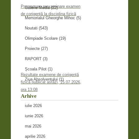
Programare reexaminare examen
Galerie Media
(22)
de corigență la disciplina fizică
Memorialul Gheorghe Mihoc
(5)
Noutati
(543)
Olimpiade Scolare
(19)
Proiecte
(27)
RAPORT
(3)
Școala Pilot
(1)
Rezultate examene de corigență
Ziua Absolventului
(1)
fizică publicat astăzi, 15.07.2026,
ora 13:08
Arhive
iulie 2026
iunie 2026
mai 2026
aprilie 2026