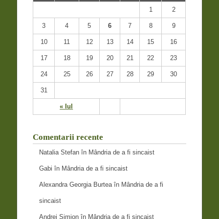
1
2
3
4
5
6
7
8
9
10
11
12
13
14
15
16
17
18
19
20
21
22
23
24
25
26
27
28
29
30
31
« Iul
Comentarii recente
Natalia Stefan
în
Mândria de a fi sincaist
Gabi
în
Mândria de a fi sincaist
Alexandra Georgia Burtea
în
Mândria de a fi
sincaist
Andrei Simion
în
Mândria de a fi sincaist