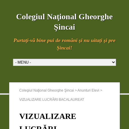
Colegiul Naţional Gheorghe
Şincai
Purtaţi-vă bine pui de români şi nu uitaţi şi pre
Şincai!
Colegiul Naţional Gheorghe Şincai
>
Anunturi Elevi
>
VIZUALIZARE LUCRĂRI BACALAUREAT
VIZUALIZARE
LUCRĂRI