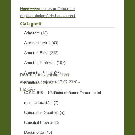
•
•
•
•
•
•
•
•
•
•
Documente necesare întocmire
duplicat diplomă de bacalaureat
Categorii
Admitere
(18)
Alte concursuri
(49)
Anunturi Elevi
(212)
Anunturi Profesori
(107)
Asociatie Parinti
(25)
Rezultate reexaminare după
examen de corigențe 17.07.2026 -
Bacalaureat
(23)
FIZICĂ -
CONCURS – Rădăcini străbune în contextul
multiculturalității
(2)
Concursuri Sportive
(5)
Consiliul Elevilor
(8)
Documente
(46)