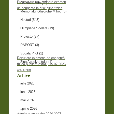
Programare reexaminare examen
Galerie Media
(22)
de corigență la disciplina fizică
Memorialul Gheorghe Mihoc
(5)
Noutati
(543)
Olimpiade Scolare
(19)
Proiecte
(27)
RAPORT
(3)
Școala Pilot
(1)
Rezultate examene de corigență
Ziua Absolventului
(1)
fizică publicat astăzi, 15.07.2026,
ora 13:08
Arhive
iulie 2026
iunie 2026
mai 2026
aprilie 2026
Admitere an școlar 2026-2027