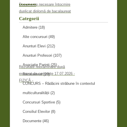
•
•
•
•
•
•
•
•
•
•
Documente necesare întocmire
duplicat diplomă de bacalaureat
Categorii
Admitere
(18)
Alte concursuri
(49)
Anunturi Elevi
(212)
Anunturi Profesori
(107)
Asociatie Parinti
(25)
Rezultate reexaminare după
examen de corigențe 17.07.2026 -
Bacalaureat
(23)
FIZICĂ -
CONCURS – Rădăcini străbune în contextul
multiculturalității
(2)
Concursuri Sportive
(5)
Consiliul Elevilor
(8)
Documente
(46)