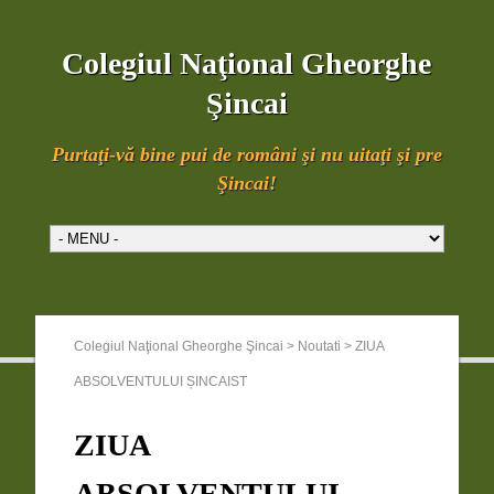
Colegiul Naţional Gheorghe
Şincai
Purtaţi-vă bine pui de români şi nu uitaţi şi pre
Şincai!
Colegiul Naţional Gheorghe Şincai
>
Noutati
>
ZIUA
ABSOLVENTULUI ȘINCAIST
ZIUA
ABSOLVENTULUI