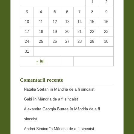
1
2
3
4
5
6
7
8
9
10
11
12
13
14
15
16
17
18
19
20
21
22
23
24
25
26
27
28
29
30
31
« Iul
Comentarii recente
Natalia Stefan
în
Mândria de a fi sincaist
Gabi
în
Mândria de a fi sincaist
Alexandra Georgia Burtea
în
Mândria de a fi
sincaist
Andrei Simion
în
Mândria de a fi sincaist