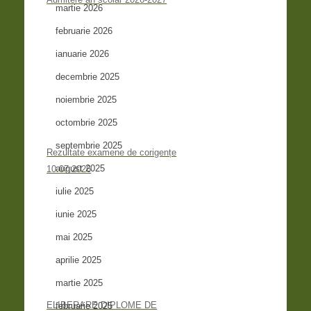
martie 2026
februarie 2026
ianuarie 2026
decembrie 2025
noiembrie 2025
octombrie 2025
septembrie 2025
Rezultate examene de corigențe
august 2025
10.07.2026
iulie 2025
iunie 2025
mai 2025
aprilie 2025
martie 2025
ELIBERARE DIPLOME DE
februarie 2025