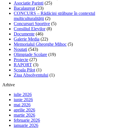
Asociatie Parinti
(25)
Bacalaureat
(23)
CONCURS – Rădăcini străbune în contextul
multiculturalității
(2)
Concursuri Sportive
(5)
Consiliul Elevilor
(8)
Documente
(46)
Galerie Media
(22)
Memorialul Gheorghe Mihoc
(5)
Noutati
(543)
Olimpiade Scolare
(19)
Proiecte
(27)
RAPORT
(3)
Școala Pilot
(1)
Ziua Absolventului
(1)
Arhive
iulie 2026
iunie 2026
mai 2026
aprilie 2026
martie 2026
februarie 2026
ianuarie 2026