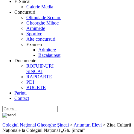
E-Sincai
Galerie Media
Concursuri
Olimpiade Scolare
Gheorghe Mihoc
Arhimede
Sportive
Alte concursuri
Examen
Admitere
Bacalaureat
Documente
ROFUIP-URI
SINCAI
RAPOARTE
PDI
BUGETE
Parinti
Contact
Colegiul Naţional Gheorghe Şincai
>
Anunturi Elevi
>
Ziua Culturii
Naționale la Colegiul Național „Gh. Șincai”