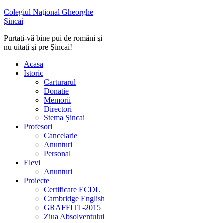
Colegiul Naţional Gheorghe
Şincai
Purtaţi-vă bine pui de români şi
nu uitaţi şi pre Şincai!
Acasa
Istoric
Carturarul
Donatie
Memorii
Directori
Stema Șincai
Profesori
Cancelarie
Anunturi
Personal
Elevi
Anunturi
Proiecte
Certificare ECDL
Cambridge English
GRAFFITI -2015
Ziua Absolventului