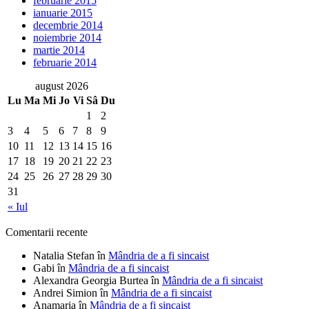
februarie 2015
ianuarie 2015
decembrie 2014
noiembrie 2014
martie 2014
februarie 2014
august 2026
Lu
Ma
Mi
Jo
Vi
Sâ
Du
1
2
3
4
5
6
7
8
9
10
11
12
13
14
15
16
17
18
19
20
21
22
23
24
25
26
27
28
29
30
31
« Iul
Comentarii recente
Natalia Stefan
în
Mândria de a fi sincaist
Gabi
în
Mândria de a fi sincaist
Alexandra Georgia Burtea
în
Mândria de a fi sincaist
Andrei Simion
în
Mândria de a fi sincaist
Anamaria
în
Mândria de a fi sincaist