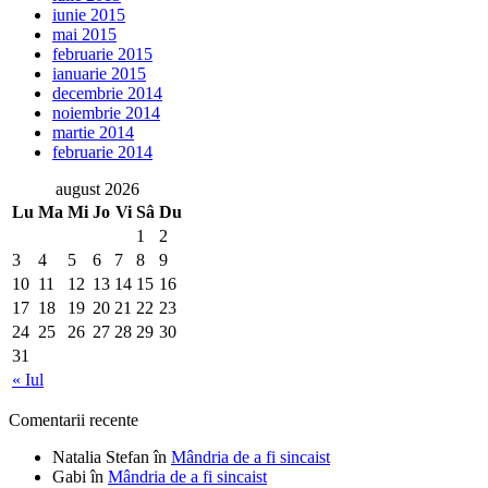
iunie 2015
mai 2015
februarie 2015
ianuarie 2015
decembrie 2014
noiembrie 2014
martie 2014
februarie 2014
august 2026
Lu
Ma
Mi
Jo
Vi
Sâ
Du
1
2
3
4
5
6
7
8
9
10
11
12
13
14
15
16
17
18
19
20
21
22
23
24
25
26
27
28
29
30
31
« Iul
Comentarii recente
Natalia Stefan
în
Mândria de a fi sincaist
Gabi
în
Mândria de a fi sincaist