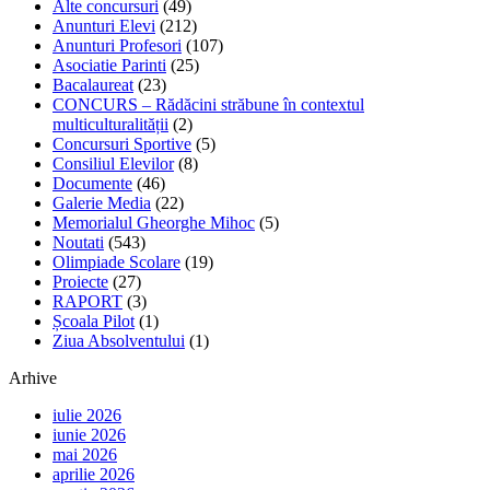
Alte concursuri
(49)
Anunturi Elevi
(212)
Anunturi Profesori
(107)
Asociatie Parinti
(25)
Bacalaureat
(23)
CONCURS – Rădăcini străbune în contextul
multiculturalității
(2)
Concursuri Sportive
(5)
Consiliul Elevilor
(8)
Documente
(46)
Galerie Media
(22)
Memorialul Gheorghe Mihoc
(5)
Noutati
(543)
Olimpiade Scolare
(19)
Proiecte
(27)
RAPORT
(3)
Școala Pilot
(1)
Ziua Absolventului
(1)
Arhive
iulie 2026
iunie 2026
mai 2026
aprilie 2026