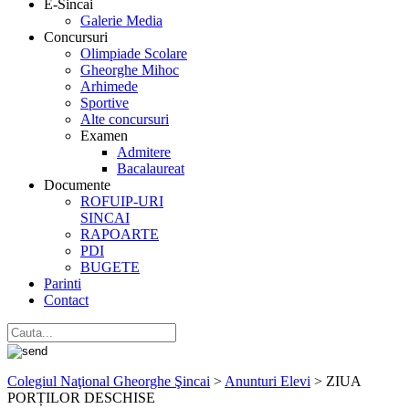
E-Sincai
Galerie Media
Concursuri
Olimpiade Scolare
Gheorghe Mihoc
Arhimede
Sportive
Alte concursuri
Examen
Admitere
Bacalaureat
Documente
ROFUIP-URI
SINCAI
RAPOARTE
PDI
BUGETE
Parinti
Contact
Colegiul Naţional Gheorghe Şincai
>
Anunturi Elevi
>
ZIUA
PORȚILOR DESCHISE