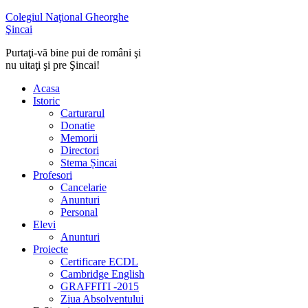
Colegiul Naţional Gheorghe
Şincai
Purtaţi-vă bine pui de români şi
nu uitaţi şi pre Şincai!
Acasa
Istoric
Carturarul
Donatie
Memorii
Directori
Stema Șincai
Profesori
Cancelarie
Anunturi
Personal
Elevi
Anunturi
Proiecte
Certificare ECDL
Cambridge English
GRAFFITI -2015
Ziua Absolventului