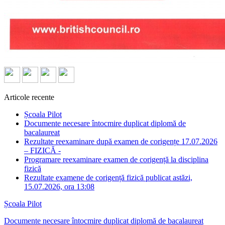
Articole recente
Școala Pilot
Documente necesare întocmire duplicat diplomă de
bacalaureat
Rezultate reexaminare după examen de corigențe 17.07.2026
– FIZICĂ -
Programare reexaminare examen de corigență la disciplina
fizică
Rezultate examene de corigență fizică publicat astăzi,
15.07.2026, ora 13:08
Școala Pilot
Documente necesare întocmire duplicat diplomă de bacalaureat