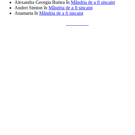
Alexandra Georgia Burtea
în
Mândria de a fi sincaist
Andrei Simion
în
Mândria de a fi sincaist
Anamaria
în
Mândria de a fi sincaist
Tailored by
Alks Diaconu