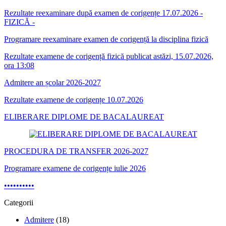
Rezultate reexaminare după examen de corigențe 17.07.2026 -
FIZICĂ -
Programare reexaminare examen de corigență la disciplina fizică
Rezultate examene de corigență fizică publicat astăzi, 15.07.2026,
ora 13:08
Admitere an școlar 2026-2027
Rezultate examene de corigențe 10.07.2026
ELIBERARE DIPLOME DE BACALAUREAT
PROCEDURA DE TRANSFER 2026-2027
Programare examene de corigențe iulie 2026
•
•
•
•
•
•
•
•
•
•
Categorii
Admitere
(18)