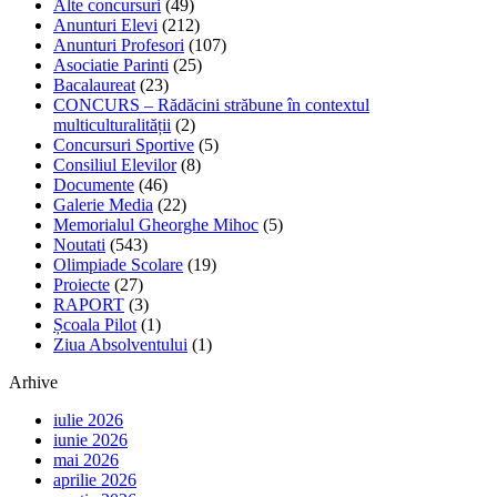
Alte concursuri
(49)
Anunturi Elevi
(212)
Anunturi Profesori
(107)
Asociatie Parinti
(25)
Bacalaureat
(23)
CONCURS – Rădăcini străbune în contextul
multiculturalității
(2)
Concursuri Sportive
(5)
Consiliul Elevilor
(8)
Documente
(46)
Galerie Media
(22)
Memorialul Gheorghe Mihoc
(5)
Noutati
(543)
Olimpiade Scolare
(19)
Proiecte
(27)
RAPORT
(3)
Școala Pilot
(1)
Ziua Absolventului
(1)
Arhive
iulie 2026
iunie 2026
mai 2026
aprilie 2026