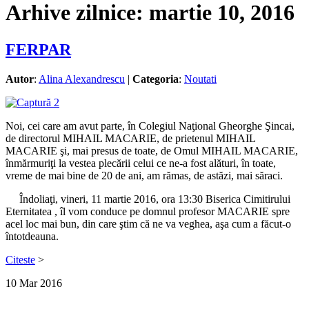
Arhive zilnice:
martie 10, 2016
FERPAR
Autor
:
Alina Alexandrescu
|
Categoria
:
Noutati
Noi, cei care am avut parte, în Colegiul Naţional Gheorghe Şincai,
de directorul MIHAIL MACARIE, de prietenul MIHAIL
MACARIE şi, mai presus de toate, de Omul MIHAIL MACARIE,
înmărmuriţi la vestea plecării celui ce ne-a fost alături, în toate,
vreme de mai bine de 20 de ani, am rămas, de astăzi, mai săraci.
Îndoliaţi, vineri, 11 martie 2016, ora 13:30 Biserica Cimitirului
Eternitatea , îl vom conduce pe domnul profesor MACARIE spre
acel loc mai bun, din care ştim că ne va veghea, aşa cum a făcut-o
întotdeauna.
Citeste
>
10
Mar
2016