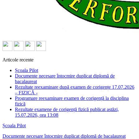
Articole recente
Școala Pilot
Documente necesare întocmire duplicat diplomă de
bacalaureat
Rezultate reexaminare după examen de corigențe 17.07.2026
– FIZICĂ -
Programare reexaminare examen de corigență la disciplina
fizică
Rezultate examene de corigență fizică publicat astăzi,
15.07.2026, ora 13:08
Școala Pilot
Documente necesare întocmire duplicat diplomă de bacalaureat