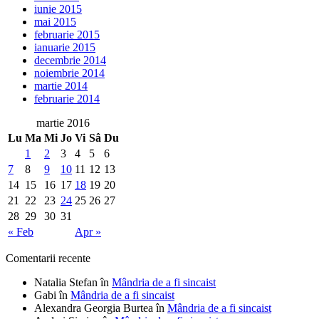
iunie 2015
mai 2015
februarie 2015
ianuarie 2015
decembrie 2014
noiembrie 2014
martie 2014
februarie 2014
martie 2016
Lu
Ma
Mi
Jo
Vi
Sâ
Du
1
2
3
4
5
6
7
8
9
10
11
12
13
14
15
16
17
18
19
20
21
22
23
24
25
26
27
28
29
30
31
« Feb
Apr »
Comentarii recente
Natalia Stefan
în
Mândria de a fi sincaist
Gabi
în
Mândria de a fi sincaist
Alexandra Georgia Burtea
în
Mândria de a fi sincaist