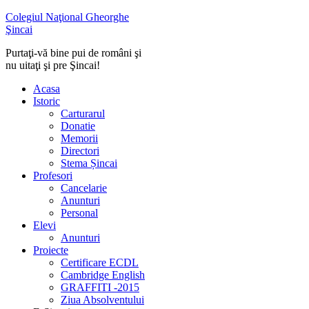
Colegiul Naţional Gheorghe
Şincai
Purtaţi-vă bine pui de români şi
nu uitaţi şi pre Şincai!
Acasa
Istoric
Carturarul
Donatie
Memorii
Directori
Stema Șincai
Profesori
Cancelarie
Anunturi
Personal
Elevi
Anunturi
Proiecte
Certificare ECDL
Cambridge English
GRAFFITI -2015
Ziua Absolventului