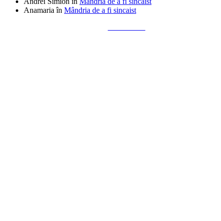
Andrei Simion
în
Mândria de a fi sincaist
Anamaria
în
Mândria de a fi sincaist
Tailored by
Alks Diaconu