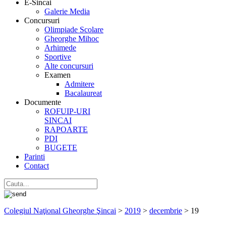
E-Sincai
Galerie Media
Concursuri
Olimpiade Scolare
Gheorghe Mihoc
Arhimede
Sportive
Alte concursuri
Examen
Admitere
Bacalaureat
Documente
ROFUIP-URI
SINCAI
RAPOARTE
PDI
BUGETE
Parinti
Contact
Colegiul Naţional Gheorghe Şincai
>
2019
>
decembrie
>
19