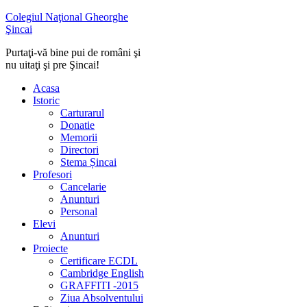
Colegiul Naţional Gheorghe
Şincai
Purtaţi-vă bine pui de români şi
nu uitaţi şi pre Şincai!
Acasa
Istoric
Carturarul
Donatie
Memorii
Directori
Stema Șincai
Profesori
Cancelarie
Anunturi
Personal
Elevi
Anunturi
Proiecte
Certificare ECDL
Cambridge English
GRAFFITI -2015
Ziua Absolventului