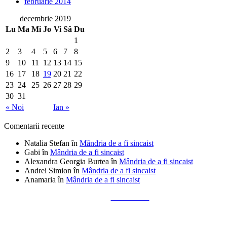
februarie 2014
decembrie 2019
Lu
Ma
Mi
Jo
Vi
Sâ
Du
1
2
3
4
5
6
7
8
9
10
11
12
13
14
15
16
17
18
19
20
21
22
23
24
25
26
27
28
29
30
31
« Noi
Ian »
Comentarii recente
Natalia Stefan
în
Mândria de a fi sincaist
Gabi
în
Mândria de a fi sincaist
Alexandra Georgia Burtea
în
Mândria de a fi sincaist
Andrei Simion
în
Mândria de a fi sincaist
Anamaria
în
Mândria de a fi sincaist
Tailored by
Alks Diaconu