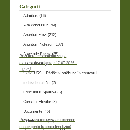
Categorii
Admitere
(18)
Alte concursuri
(49)
Anunturi Elevi
(212)
Anunturi Profesori
(107)
Asociatie Parinti
(25)
Rezultate reexaminare după
examen de corigențe 17.07.2026 -
Bacalaureat
(23)
FIZICĂ -
CONCURS – Rădăcini străbune în contextul
multiculturalității
(2)
Concursuri Sportive
(5)
Consiliul Elevilor
(8)
Documente
(46)
Programare reexaminare examen
Galerie Media
(22)
de corigență la disciplina fizică