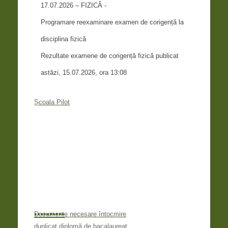
17.07.2026 – FIZICĂ -
Programare reexaminare examen de corigență la
disciplina fizică
Rezultate examene de corigență fizică publicat
astăzi, 15.07.2026, ora 13:08
Școala Pilot
•
•
•
•
•
•
•
•
•
•
Documente necesare întocmire
duplicat diplomă de bacalaureat