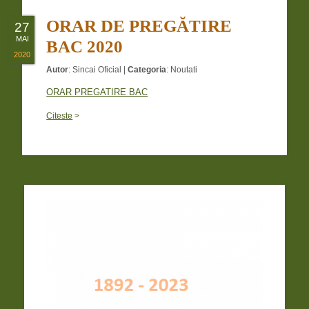
ORAR DE PREGĂTIRE
27
MAI
BAC 2020
2020
Autor
:
Sincai Oficial
|
Categoria
:
Noutati
ORAR PREGATIRE BAC
Citeste
>