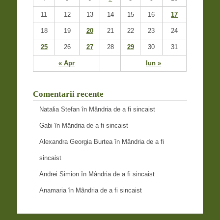
11
12
13
14
15
16
17
18
19
20
21
22
23
24
25
26
27
28
29
30
31
« Apr
Iun »
Comentarii recente
Natalia Stefan
în
Mândria de a fi sincaist
Gabi
în
Mândria de a fi sincaist
Alexandra Georgia Burtea
în
Mândria de a fi
sincaist
Andrei Simion
în
Mândria de a fi sincaist
Anamaria
în
Mândria de a fi sincaist