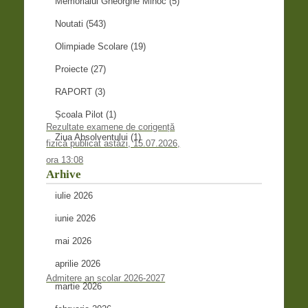
Memorialul Gheorghe Mihoc
(5)
Noutati
(543)
Olimpiade Scolare
(19)
Proiecte
(27)
RAPORT
(3)
Școala Pilot
(1)
Rezultate examene de corigență
Ziua Absolventului
(1)
fizică publicat astăzi, 15.07.2026,
ora 13:08
Arhive
iulie 2026
iunie 2026
mai 2026
aprilie 2026
Admitere an școlar 2026-2027
martie 2026