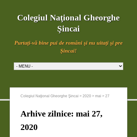
Colegiul Naţional Gheorghe
Şincai
Purtaţi-vă bine pui de români şi nu uitaţi şi pre
Şincai!
Colegiul Naţional Gheorghe Şincai
>
2020
>
mai
>
27
Arhive zilnice:
mai 27,
2020