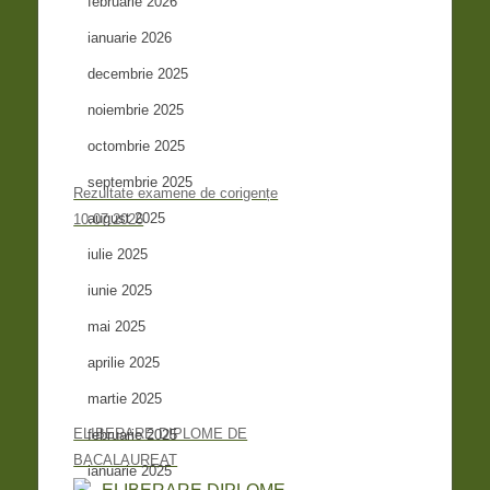
februarie 2026
ianuarie 2026
decembrie 2025
noiembrie 2025
octombrie 2025
septembrie 2025
Rezultate examene de corigențe
august 2025
10.07.2026
iulie 2025
iunie 2025
mai 2025
aprilie 2025
martie 2025
ELIBERARE DIPLOME DE
februarie 2025
BACALAUREAT
ianuarie 2025