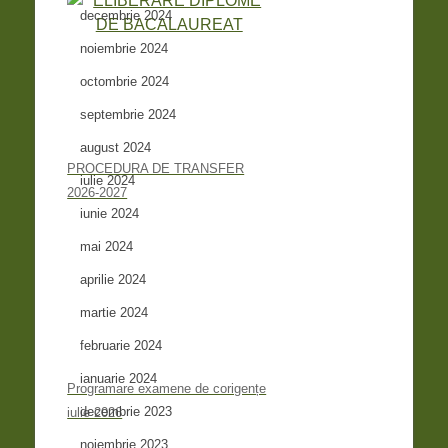
decembrie 2024
noiembrie 2024
octombrie 2024
septembrie 2024
august 2024
PROCEDURA DE TRANSFER
iulie 2024
2026-2027
iunie 2024
mai 2024
aprilie 2024
martie 2024
februarie 2024
ianuarie 2024
Programare examene de corigențe
decembrie 2023
iulie 2026
noiembrie 2023