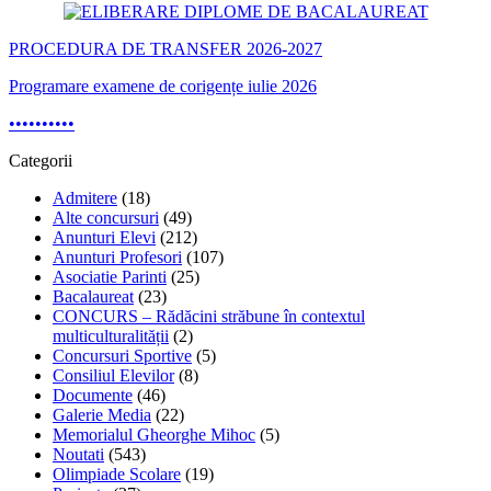
PROCEDURA DE TRANSFER 2026-2027
Programare examene de corigențe iulie 2026
•
•
•
•
•
•
•
•
•
•
Categorii
Admitere
(18)
Alte concursuri
(49)
Anunturi Elevi
(212)
Anunturi Profesori
(107)
Asociatie Parinti
(25)
Bacalaureat
(23)
CONCURS – Rădăcini străbune în contextul
multiculturalității
(2)
Concursuri Sportive
(5)
Consiliul Elevilor
(8)
Documente
(46)
Galerie Media
(22)
Memorialul Gheorghe Mihoc
(5)
Noutati
(543)
Olimpiade Scolare
(19)