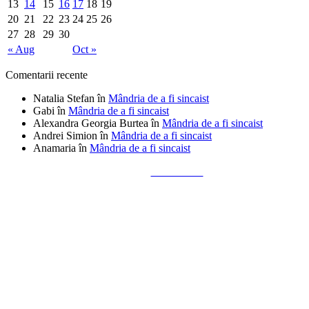
13
14
15
16
17
18
19
20
21
22
23
24
25
26
27
28
29
30
« Aug
Oct »
Comentarii recente
Natalia Stefan
în
Mândria de a fi sincaist
Gabi
în
Mândria de a fi sincaist
Alexandra Georgia Burtea
în
Mândria de a fi sincaist
Andrei Simion
în
Mândria de a fi sincaist
Anamaria
în
Mândria de a fi sincaist
Tailored by
Alks Diaconu