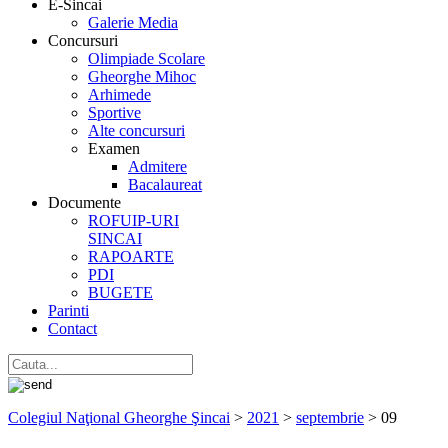
E-Sincai
Galerie Media
Concursuri
Olimpiade Scolare
Gheorghe Mihoc
Arhimede
Sportive
Alte concursuri
Examen
Admitere
Bacalaureat
Documente
ROFUIP-URI
SINCAI
RAPOARTE
PDI
BUGETE
Parinti
Contact
Colegiul Naţional Gheorghe Şincai
>
2021
>
septembrie
>
09