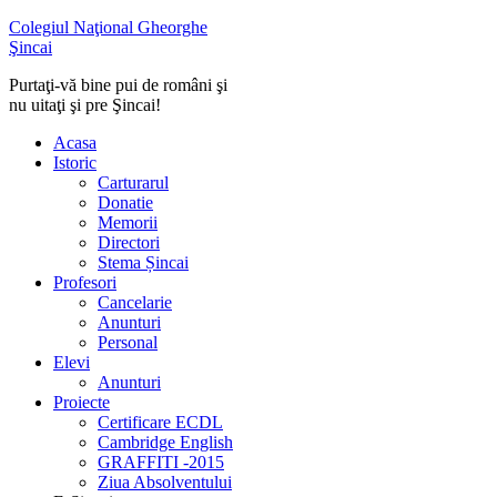
Colegiul Naţional Gheorghe
Şincai
Purtaţi-vă bine pui de români şi
nu uitaţi şi pre Şincai!
Acasa
Istoric
Carturarul
Donatie
Memorii
Directori
Stema Șincai
Profesori
Cancelarie
Anunturi
Personal
Elevi
Anunturi
Proiecte
Certificare ECDL
Cambridge English
GRAFFITI -2015
Ziua Absolventului