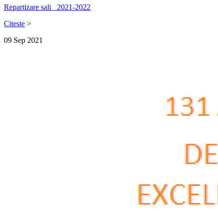
Repartizare sali_ 2021-2022
Citeste
>
09
Sep
2021