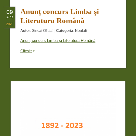
Anunț concurs Limba și
09
APR
Literatura Română
2025
Autor
:
Sincai Oficial
|
Categoria
:
Noutati
Anunț concurs Limba și Literatura Română
Citeste
>