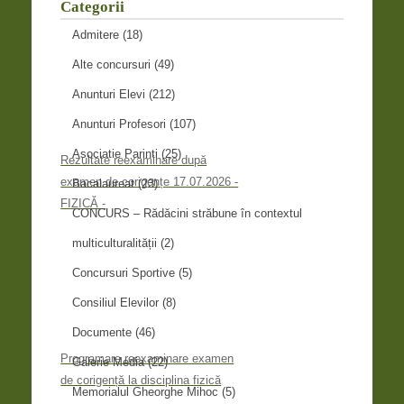
Categorii
Admitere
(18)
Alte concursuri
(49)
Anunturi Elevi
(212)
Anunturi Profesori
(107)
Asociatie Parinti
(25)
Rezultate reexaminare după
examen de corigențe 17.07.2026 -
Bacalaureat
(23)
FIZICĂ -
CONCURS – Rădăcini străbune în contextul
multiculturalității
(2)
Concursuri Sportive
(5)
Consiliul Elevilor
(8)
Documente
(46)
Programare reexaminare examen
Galerie Media
(22)
de corigență la disciplina fizică
Memorialul Gheorghe Mihoc
(5)