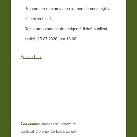
Programare reexaminare examen de corigență la
disciplina fizică
Rezultate examene de corigență fizică publicat
astăzi, 15.07.2026, ora 13:08
Școala Pilot
•
•
•
•
•
•
•
•
•
•
Documente necesare întocmire
duplicat diplomă de bacalaureat