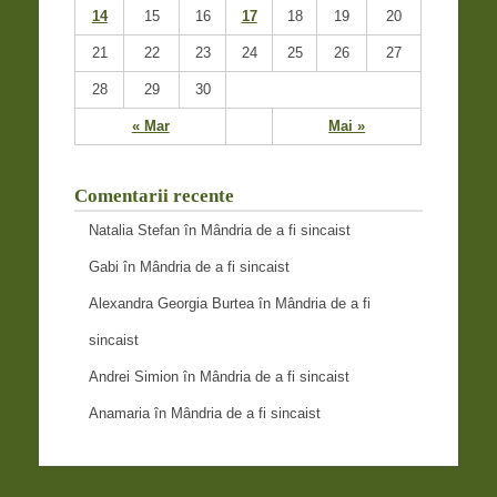
14
15
16
17
18
19
20
21
22
23
24
25
26
27
28
29
30
« Mar
Mai »
Comentarii recente
Natalia Stefan
în
Mândria de a fi sincaist
Gabi
în
Mândria de a fi sincaist
Alexandra Georgia Burtea
în
Mândria de a fi
sincaist
Andrei Simion
în
Mândria de a fi sincaist
Anamaria
în
Mândria de a fi sincaist