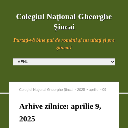
Colegiul Naţional Gheorghe
Şincai
Purtaţi-vă bine pui de români şi nu uitaţi şi pre
Şincai!
Colegiul Naţional Gheorghe Şincai
>
2025
>
aprilie
>
09
Arhive zilnice:
aprilie 9,
2025