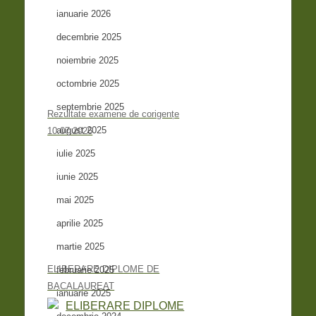
ianuarie 2026
decembrie 2025
noiembrie 2025
octombrie 2025
septembrie 2025
Rezultate examene de corigențe
august 2025
10.07.2026
iulie 2025
iunie 2025
mai 2025
aprilie 2025
martie 2025
ELIBERARE DIPLOME DE
februarie 2025
BACALAUREAT
ianuarie 2025