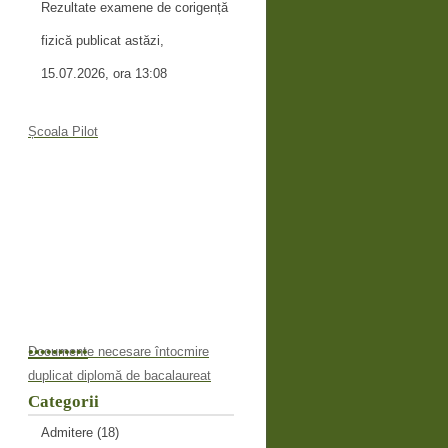
Rezultate examene de corigență
fizică publicat astăzi,
15.07.2026, ora 13:08
Școala Pilot
•
•
•
•
•
•
•
•
•
•
Documente necesare întocmire
duplicat diplomă de bacalaureat
Categorii
Admitere
(18)