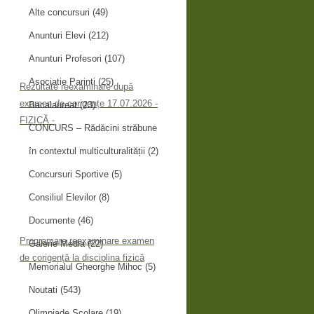
Alte concursuri
(49)
Anunturi Elevi
(212)
Anunturi Profesori
(107)
Asociatie Parinti
(25)
Rezultate reexaminare după
examen de corigențe 17.07.2026 -
Bacalaureat
(23)
FIZICĂ -
CONCURS – Rădăcini străbune
în contextul multiculturalității
(2)
Concursuri Sportive
(5)
Consiliul Elevilor
(8)
Documente
(46)
Programare reexaminare examen
Galerie Media
(22)
de corigență la disciplina fizică
Memorialul Gheorghe Mihoc
(5)
Noutati
(543)
Olimpiade Scolare
(19)