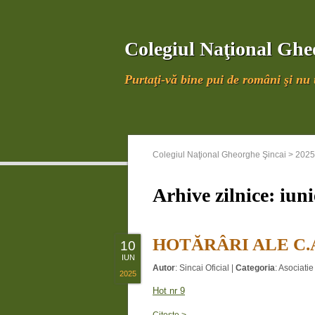
Colegiul Naţional Ghe
Purtaţi-vă bine pui de români şi nu u
Colegiul Naţional Gheorghe Şincai
>
2025
Arhive zilnice:
iuni
HOTĂRÂRI ALE C.A.
10
IUN
Autor
:
Sincai Oficial
|
Categoria
:
Asociatie 
2025
Hot nr 9