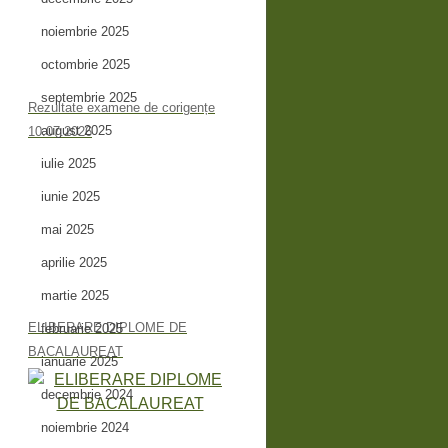
noiembrie 2025
octombrie 2025
septembrie 2025
Rezultate examene de corigențe
august 2025
10.07.2026
iulie 2025
iunie 2025
mai 2025
aprilie 2025
martie 2025
ELIBERARE DIPLOME DE
februarie 2025
BACALAUREAT
ianuarie 2025
decembrie 2024
noiembrie 2024