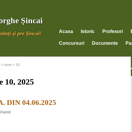
orghe Şincai
Acasa
Istoric
Profesori
itaţi şi pre Şincai!
Concursuri
Documente
Par
>
iunie
>
10
e 10, 2025
 DIN 04.06.2025
Parinti