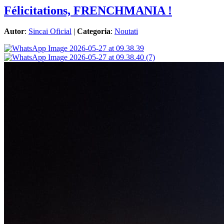
Félicitations, FRENCHMANIA !
Autor
:
Sincai Oficial
|
Categoria
:
Noutati