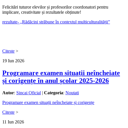
Felicitări tuturor elevilor și profesorilor coordonatori pentru
implicare, creativitate și rezultatele obținute!
rezultate- „Rădăcini străbune în contextul multiculturalității”
Citeste
>
19
Iun
2026
Programare examen situații neîncheiate
și corigențe în anul școlar 2025-2026
Autor
:
Sincai Oficial
|
Categoria
:
Noutati
Programare examen situații neîncheiate și corigențe
Citeste
>
11
Iun
2026