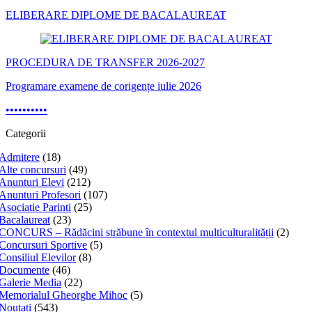
ELIBERARE DIPLOME DE BACALAUREAT
PROCEDURA DE TRANSFER 2026-2027
Programare examene de corigențe iulie 2026
•
•
•
•
•
•
•
•
•
•
Categorii
Admitere
(18)
Alte concursuri
(49)
Anunturi Elevi
(212)
Anunturi Profesori
(107)
Asociatie Parinti
(25)
Bacalaureat
(23)
CONCURS – Rădăcini străbune în contextul multiculturalității
(2)
Concursuri Sportive
(5)
Consiliul Elevilor
(8)
Documente
(46)
Galerie Media
(22)
Memorialul Gheorghe Mihoc
(5)
Noutati
(543)