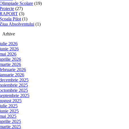
Olimpiade Scolare
(19)
Proiecte
(27)
RAPORT
(3)
Școala Pilot
(1)
Ziua Absolventului
(1)
Arhive
iulie 2026
iunie 2026
mai 2026
aprilie 2026
martie 2026
februarie 2026
ianuarie 2026
decembrie 2025
noiembrie 2025
octombrie 2025
septembrie 2025
august 2025
iulie 2025
iunie 2025
mai 2025
aprilie 2025
martie 2025