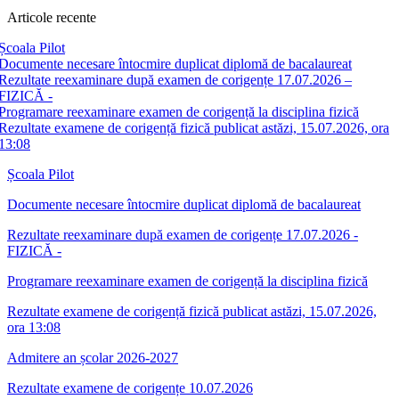
Articole recente
Școala Pilot
Documente necesare întocmire duplicat diplomă de bacalaureat
Rezultate reexaminare după examen de corigențe 17.07.2026 –
FIZICĂ -
Programare reexaminare examen de corigență la disciplina fizică
Rezultate examene de corigență fizică publicat astăzi, 15.07.2026, ora
13:08
Școala Pilot
Documente necesare întocmire duplicat diplomă de bacalaureat
Rezultate reexaminare după examen de corigențe 17.07.2026 -
FIZICĂ -
Programare reexaminare examen de corigență la disciplina fizică
Rezultate examene de corigență fizică publicat astăzi, 15.07.2026,
ora 13:08
Admitere an școlar 2026-2027
Rezultate examene de corigențe 10.07.2026