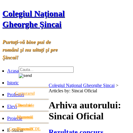
Colegiul Naţional
Gheorghe Şincai
Purtaţi-vă bine pui de
români şi nu uitaţi şi pre
Şincai!
Acasa
Istoric
Colegiul Naţional Gheorghe Şincai
>
Articles by: Sincai Oficial
Carturarul
Profesori
Arhiva autorului:
Cancelarie
Donatie
Elevi
Sincai Oficial
Anunturi
Anunturi
Memorii
Proiecte
Certificare ECDL
Directori
Personal
E-Sincai
Rezultate concurs