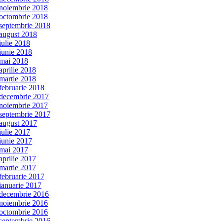
noiembrie 2018
octombrie 2018
septembrie 2018
august 2018
iulie 2018
iunie 2018
mai 2018
aprilie 2018
martie 2018
februarie 2018
decembrie 2017
noiembrie 2017
septembrie 2017
august 2017
iulie 2017
iunie 2017
mai 2017
aprilie 2017
martie 2017
februarie 2017
ianuarie 2017
decembrie 2016
noiembrie 2016
octombrie 2016
septembrie 2016