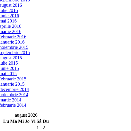
august 2016
iulie 2016
iunie 2016
mai 2016
aprilie 2016
martie 2016
februarie 2016
ianuarie 2016
noiembrie 2015
septembrie 2015
august 2015
iulie 2015
iunie 2015
mai 2015
februarie 2015
ianuarie 2015
decembrie 2014
noiembrie 2014
martie 2014
februarie 2014
august 2026
Lu
Ma
Mi
Jo
Vi
Sâ
Du
1
2