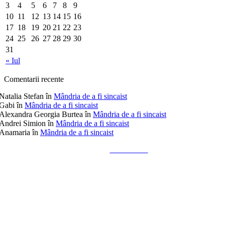
3
4
5
6
7
8
9
10
11
12
13
14
15
16
17
18
19
20
21
22
23
24
25
26
27
28
29
30
31
« Iul
Comentarii recente
Natalia Stefan
în
Mândria de a fi sincaist
Gabi
în
Mândria de a fi sincaist
Alexandra Georgia Burtea
în
Mândria de a fi sincaist
Andrei Simion
în
Mândria de a fi sincaist
Anamaria
în
Mândria de a fi sincaist
Tailored by
Alks Diaconu