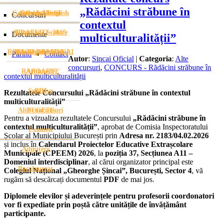
„Rădăcini străbune în
Cambridge English
Galerie Media
Stema Șincai
Concursuri
contextul
Olimpiade Scolare
GRAFFITI -2015
Documente
multiculturalității”
ROFUIP-URI SINCAI
Ziua Absolventului
Gheorghe Mihoc
Parinti
Contact
Autor
:
Sincai Oficial
|
Categoria
:
Alte
concursuri
,
CONCURS - Rădăcini străbune în
RAPOARTE
Arhimede
contextul multiculturalității
Sportive
PDI
Rezultatele Concursului „Rădăcini străbune în contextul
multiculturalității”
Alte concursuri
BUGETE
Pentru a vizualiza rezultatele Concursului
„Rădăcini străbune în
contextul multiculturalității”
, aprobat de Comisia Inspectoratului
Examen
Școlar al Municipiului București prin
Adresa nr. 2183/04.02.2026
și inclus în
Calendarul Proiectelor Educative Extrașcolare
Admitere
Municipale (CPEEM) 2026
, la
poziția 37, Secțiunea A11 –
Domeniul interdisciplinar
, al cărui organizator principal este
Bacalaureat
Colegiul Național „Gheorghe Șincai”, București, Sector 4
, vă
rugăm să descărcați documentul
PDF
de mai jos.
Diplomele elevilor și adeverințele pentru profesorii coordonatori
vor fi expediate prin poștă către unitățile de învățământ
participante.