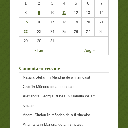
1
2
3
4
5
6
7
8
9
10
11
12
13
14
15
16
17
18
19
20
21
22
23
24
25
26
27
28
29
30
31
« Iun
Aug »
Comentarii recente
Natalia Stefan
în
Mândria de a fi sincaist
Gabi
în
Mândria de a fi sincaist
Alexandra Georgia Burtea
în
Mândria de a fi
sincaist
Andrei Simion
în
Mândria de a fi sincaist
Anamaria
în
Mândria de a fi sincaist