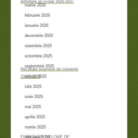
Admitere an școlar 2026-2027
martie 2026
februarie 2026
ianuarie 2026
decembrie 2025
noiembrie 2025
octombrie 2025
septembrie 2025
Rezultate examene de corigențe
august 2025
10.07.2026
iulie 2025
iunie 2025
mai 2025
aprilie 2025
martie 2025
ELIBERARE DIPLOME DE
februarie 2025