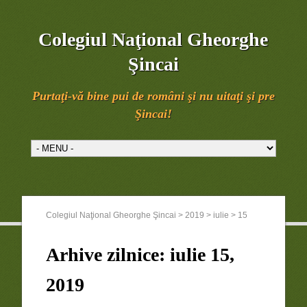
Colegiul Naţional Gheorghe
Şincai
Purtaţi-vă bine pui de români şi nu uitaţi şi pre
Şincai!
Colegiul Naţional Gheorghe Şincai
>
2019
>
iulie
>
15
Arhive zilnice:
iulie 15,
2019