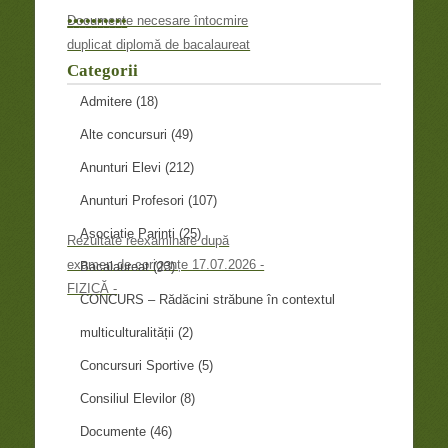
•
•
•
•
•
•
•
•
•
•
Documente necesare întocmire
duplicat diplomă de bacalaureat
Categorii
Admitere
(18)
Alte concursuri
(49)
Anunturi Elevi
(212)
Anunturi Profesori
(107)
Asociatie Parinti
(25)
Rezultate reexaminare după
examen de corigențe 17.07.2026 -
Bacalaureat
(23)
FIZICĂ -
CONCURS – Rădăcini străbune în contextul
multiculturalității
(2)
Concursuri Sportive
(5)
Consiliul Elevilor
(8)
Documente
(46)