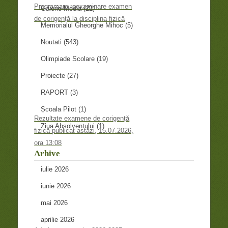
Programare reexaminare examen
Galerie Media
(22)
de corigență la disciplina fizică
Memorialul Gheorghe Mihoc
(5)
Noutati
(543)
Olimpiade Scolare
(19)
Proiecte
(27)
RAPORT
(3)
Școala Pilot
(1)
Rezultate examene de corigență
Ziua Absolventului
(1)
fizică publicat astăzi, 15.07.2026,
ora 13:08
Arhive
iulie 2026
iunie 2026
mai 2026
aprilie 2026