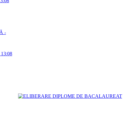
13:08
Ă -
a 13:08