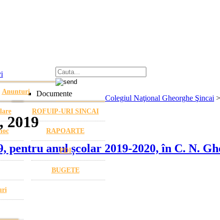
i
Anunturi
Documente
Colegiul Naţional Gheorghe Şincai
lare
ROFUIP-URI SINCAI
2, 2019
hoc
RAPOARTE
19, pentru anul școlar 2019-2020, în C. N. G
PDI
BUGETE
uri