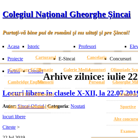
Colegiul Naţional Gheorghe Şincai
Purtaţi-vă bine pui de români şi nu uitaţi şi pre Şincai!
Acasa
Istoric
Profesori
Elev
Carturarul
Cancelarie
Proiecte
E-Sincai
Concursuri
Certificare ECDL
Donatie
Galerie Media
Anunturi
Olimpiade Sco
Parinti
Contact
Arhive zilnice:
iulie 2
Cambridge English
Memorii
Personal
Gheorghe Mi
Locuri libere în clasele X-XII, la 22.07.20
GRAFFITI -2015
Directori
Arhimede
Autor
:
Sincai Oficial
|
Categoria
:
Noutati
Ziua Absolventului
Stema Șincai
Sportive
locuri libere
Alte concurs
Citeste
>
Examen
22
Iul
2019