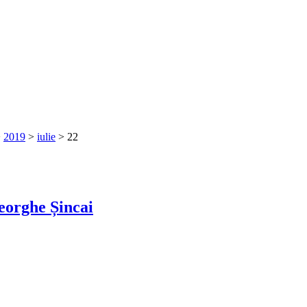
>
2019
>
iulie
>
22
heorghe Șincai