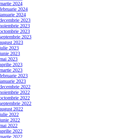
martie 2024
februarie 2024
ianuarie 2024
decembrie 2023
noiembrie 2023
octombrie 2023
septembrie 2023
august 2023
iulie 2023
iunie 2023
mai 2023
aprilie 2023
martie 2023
februarie 2023
ianuarie 2023
decembrie 2022
noiembrie 2022
octombrie 2022
septembrie 2022
august 2022
iulie 2022
iunie 2022
mai 2022
aprilie 2022
martie 2022