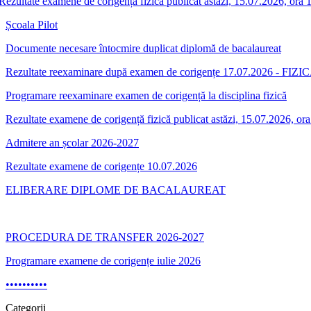
Rezultate examene de corigență fizică publicat astăzi, 15.07.2026, ora 
Școala Pilot
Documente necesare întocmire duplicat diplomă de bacalaureat
Rezultate reexaminare după examen de corigențe 17.07.2026 - FIZIC
Programare reexaminare examen de corigență la disciplina fizică
Rezultate examene de corigență fizică publicat astăzi, 15.07.2026, or
Admitere an școlar 2026-2027
Rezultate examene de corigențe 10.07.2026
ELIBERARE DIPLOME DE BACALAUREAT
PROCEDURA DE TRANSFER 2026-2027
Programare examene de corigențe iulie 2026
•
•
•
•
•
•
•
•
•
•
Categorii