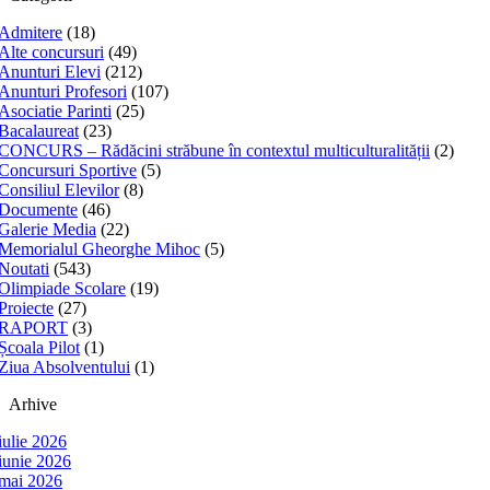
Admitere
(18)
Alte concursuri
(49)
Anunturi Elevi
(212)
Anunturi Profesori
(107)
Asociatie Parinti
(25)
Bacalaureat
(23)
CONCURS – Rădăcini străbune în contextul multiculturalității
(2)
Concursuri Sportive
(5)
Consiliul Elevilor
(8)
Documente
(46)
Galerie Media
(22)
Memorialul Gheorghe Mihoc
(5)
Noutati
(543)
Olimpiade Scolare
(19)
Proiecte
(27)
RAPORT
(3)
Școala Pilot
(1)
Ziua Absolventului
(1)
Arhive
iulie 2026
iunie 2026
mai 2026