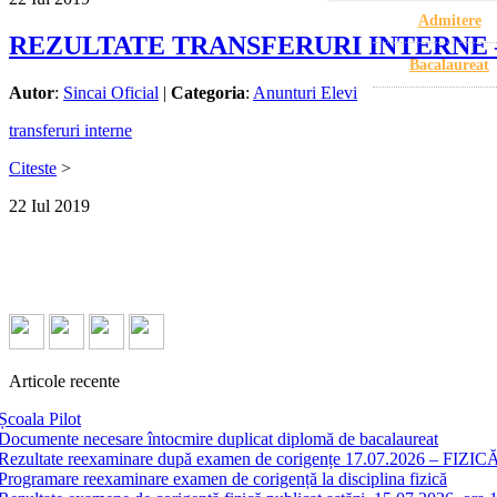
Admitere
REZULTATE TRANSFERURI INTERNE –
Bacalaureat
Autor
:
Sincai Oficial
|
Categoria
:
Anunturi Elevi
transferuri interne
Citeste
>
22
Iul
2019
Articole recente
Școala Pilot
Documente necesare întocmire duplicat diplomă de bacalaureat
Rezultate reexaminare după examen de corigențe 17.07.2026 – FIZICĂ
Programare reexaminare examen de corigență la disciplina fizică