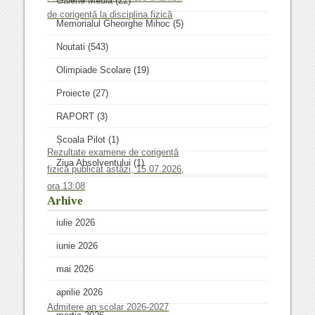
Galerie Media
(22)
de corigență la disciplina fizică
Memorialul Gheorghe Mihoc
(5)
Noutati
(543)
Olimpiade Scolare
(19)
Proiecte
(27)
RAPORT
(3)
Școala Pilot
(1)
Rezultate examene de corigență
Ziua Absolventului
(1)
fizică publicat astăzi, 15.07.2026,
ora 13:08
Arhive
iulie 2026
iunie 2026
mai 2026
aprilie 2026
Admitere an școlar 2026-2027