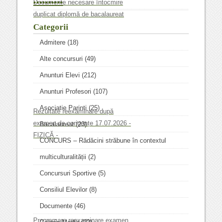
•
•
•
•
•
•
•
•
•
•
Documente necesare întocmire
duplicat diplomă de bacalaureat
Categorii
Admitere
(18)
Alte concursuri
(49)
Anunturi Elevi
(212)
Anunturi Profesori
(107)
Asociatie Parinti
(25)
Rezultate reexaminare după
examen de corigențe 17.07.2026 -
Bacalaureat
(23)
FIZICĂ -
CONCURS – Rădăcini străbune în contextul
multiculturalității
(2)
Concursuri Sportive
(5)
Consiliul Elevilor
(8)
Documente
(46)
Programare reexaminare examen