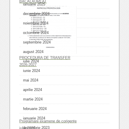
BACALAUREAT
ianuarie 2025
decembrie 2024
noiembrie 2024
octombrie 2024
septembrie 2024
august 2024
PROCEDURA DE TRANSFER
iulie 2024
2026-2027
iunie 2024
mai 2024
aprilie 2024
martie 2024
februarie 2024
ianuarie 2024
Programare examene de corigențe
decembrie 2023
iulie 2026