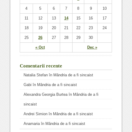
4
5
6
7
8
9
10
11
12
13
14
15
16
17
18
19
20
21
22
23
24
25
26
27
28
29
30
« Oct
Dec »
Comentarii recente
Natalia Stefan
în
Mândria de a fi sincaist
Gabi
în
Mândria de a fi sincaist
Alexandra Georgia Burtea
în
Mândria de a fi
sincaist
Andrei Simion
în
Mândria de a fi sincaist
Anamaria
în
Mândria de a fi sincaist