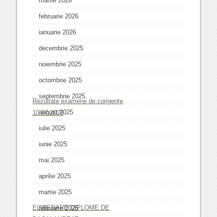
martie 2026
februarie 2026
ianuarie 2026
decembrie 2025
noiembrie 2025
octombrie 2025
septembrie 2025
Rezultate examene de corigențe
august 2025
10.07.2026
iulie 2025
iunie 2025
mai 2025
aprilie 2025
martie 2025
ELIBERARE DIPLOME DE
februarie 2025