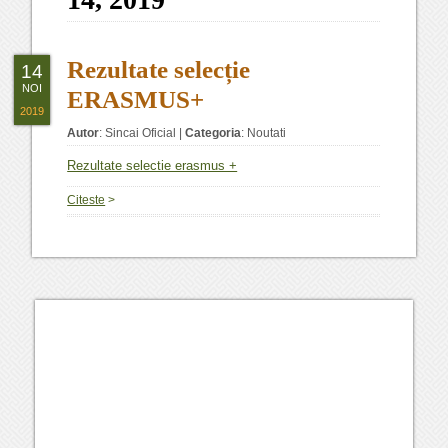
Rezultate selecție
14
NOI
ERASMUS+
2019
Autor
:
Sincai Oficial
|
Categoria
:
Noutati
Rezultate selectie erasmus +
Citeste
>