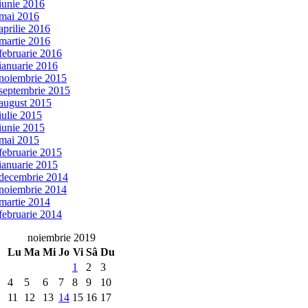
iunie 2016
mai 2016
aprilie 2016
martie 2016
februarie 2016
ianuarie 2016
noiembrie 2015
septembrie 2015
august 2015
iulie 2015
iunie 2015
mai 2015
februarie 2015
ianuarie 2015
decembrie 2014
noiembrie 2014
martie 2014
februarie 2014
noiembrie 2019
Lu
Ma
Mi
Jo
Vi
Sâ
Du
1
2
3
4
5
6
7
8
9
10
11
12
13
14
15
16
17