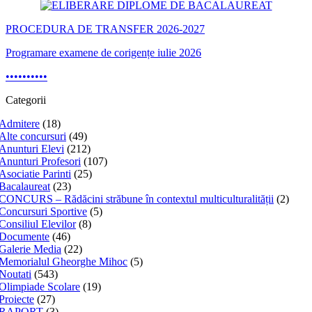
PROCEDURA DE TRANSFER 2026-2027
Programare examene de corigențe iulie 2026
•
•
•
•
•
•
•
•
•
•
Categorii
Admitere
(18)
Alte concursuri
(49)
Anunturi Elevi
(212)
Anunturi Profesori
(107)
Asociatie Parinti
(25)
Bacalaureat
(23)
CONCURS – Rădăcini străbune în contextul multiculturalității
(2)
Concursuri Sportive
(5)
Consiliul Elevilor
(8)
Documente
(46)
Galerie Media
(22)
Memorialul Gheorghe Mihoc
(5)
Noutati
(543)
Olimpiade Scolare
(19)
Proiecte
(27)
RAPORT
(3)