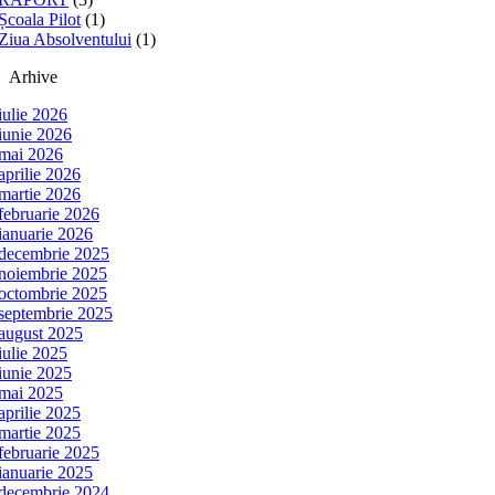
Școala Pilot
(1)
Ziua Absolventului
(1)
Arhive
iulie 2026
iunie 2026
mai 2026
aprilie 2026
martie 2026
februarie 2026
ianuarie 2026
decembrie 2025
noiembrie 2025
octombrie 2025
septembrie 2025
august 2025
iulie 2025
iunie 2025
mai 2025
aprilie 2025
martie 2025
februarie 2025
ianuarie 2025
decembrie 2024