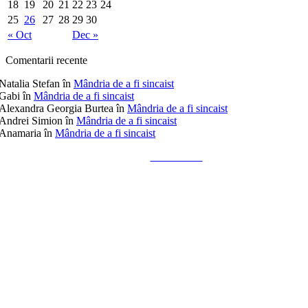
18
19
20
21
22
23
24
25
26
27
28
29
30
« Oct
Dec »
Comentarii recente
Natalia Stefan
în
Mândria de a fi sincaist
Gabi
în
Mândria de a fi sincaist
Alexandra Georgia Burtea
în
Mândria de a fi sincaist
Andrei Simion
în
Mândria de a fi sincaist
Anamaria
în
Mândria de a fi sincaist
Tailored by
Alks Diaconu