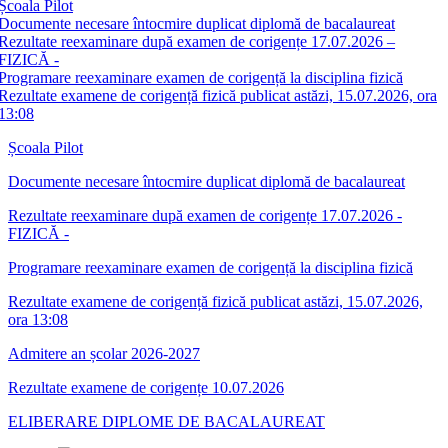
Școala Pilot
Documente necesare întocmire duplicat diplomă de bacalaureat
Rezultate reexaminare după examen de corigențe 17.07.2026 –
FIZICĂ -
Programare reexaminare examen de corigență la disciplina fizică
Rezultate examene de corigență fizică publicat astăzi, 15.07.2026, ora
13:08
Școala Pilot
Documente necesare întocmire duplicat diplomă de bacalaureat
Rezultate reexaminare după examen de corigențe 17.07.2026 -
FIZICĂ -
Programare reexaminare examen de corigență la disciplina fizică
Rezultate examene de corigență fizică publicat astăzi, 15.07.2026,
ora 13:08
Admitere an școlar 2026-2027
Rezultate examene de corigențe 10.07.2026
ELIBERARE DIPLOME DE BACALAUREAT