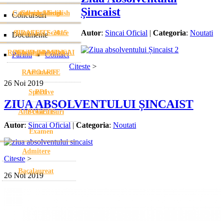
Șincaist
Cambridge English
Galerie Media
Stema Șincai
Concursuri
Autor
:
Sincai Oficial
|
Categoria
:
Noutati
Olimpiade Scolare
GRAFFITI -2015
Documente
ROFUIP-URI SINCAI
Ziua Absolventului
Gheorghe Mihoc
Parinti
Contact
Citeste
>
RAPOARTE
Arhimede
26
Noi
2019
Sportive
PDI
ZIUA ABSOLVENTULUI ȘINCAIST
Alte concursuri
BUGETE
Autor
:
Sincai Oficial
|
Categoria
:
Noutati
Examen
Admitere
Citeste
>
Bacalaureat
26
Noi
2019