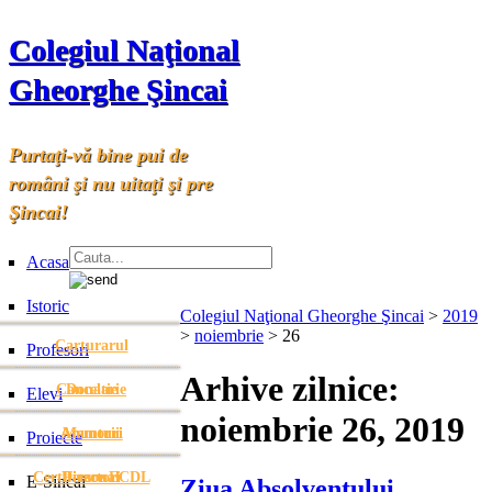
Colegiul Naţional
Gheorghe Şincai
Purtaţi-vă bine pui de
români şi nu uitaţi şi pre
Şincai!
Acasa
Istoric
Colegiul Naţional Gheorghe Şincai
>
2019
>
noiembrie
>
26
Carturarul
Profesori
Arhive zilnice:
Cancelarie
Donatie
Elevi
noiembrie 26, 2019
Anunturi
Anunturi
Memorii
Proiecte
Certificare ECDL
Directori
Personal
E-Sincai
Ziua Absolventului