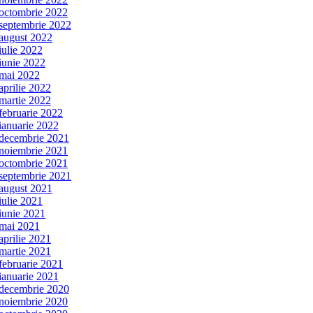
octombrie 2022
septembrie 2022
august 2022
iulie 2022
iunie 2022
mai 2022
aprilie 2022
martie 2022
februarie 2022
ianuarie 2022
decembrie 2021
noiembrie 2021
octombrie 2021
septembrie 2021
august 2021
iulie 2021
iunie 2021
mai 2021
aprilie 2021
martie 2021
februarie 2021
ianuarie 2021
decembrie 2020
noiembrie 2020