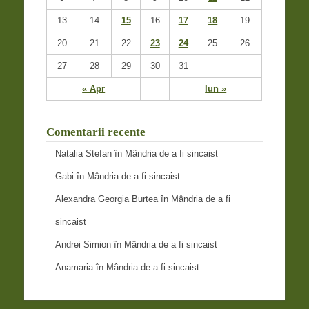
13
14
15
16
17
18
19
20
21
22
23
24
25
26
27
28
29
30
31
« Apr
Iun »
Comentarii recente
Natalia Stefan
în
Mândria de a fi sincaist
Gabi
în
Mândria de a fi sincaist
Alexandra Georgia Burtea
în
Mândria de a fi
sincaist
Andrei Simion
în
Mândria de a fi sincaist
Anamaria
în
Mândria de a fi sincaist