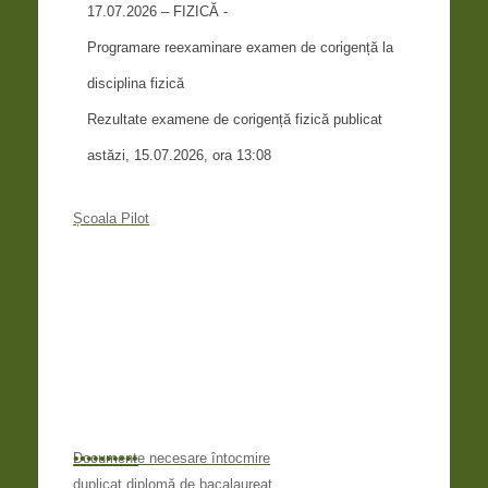
17.07.2026 – FIZICĂ -
Programare reexaminare examen de corigență la
disciplina fizică
Rezultate examene de corigență fizică publicat
astăzi, 15.07.2026, ora 13:08
Școala Pilot
•
•
•
•
•
•
•
•
•
•
Documente necesare întocmire
duplicat diplomă de bacalaureat