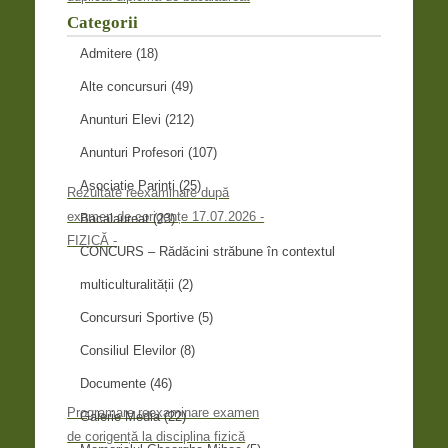
Categorii
Admitere
(18)
Alte concursuri
(49)
Anunturi Elevi
(212)
Anunturi Profesori
(107)
Asociatie Parinti
(25)
Rezultate reexaminare după
examen de corigențe 17.07.2026 -
Bacalaureat
(23)
FIZICĂ -
CONCURS – Rădăcini străbune în contextul
multiculturalității
(2)
Concursuri Sportive
(5)
Consiliul Elevilor
(8)
Documente
(46)
Programare reexaminare examen
Galerie Media
(22)
de corigență la disciplina fizică