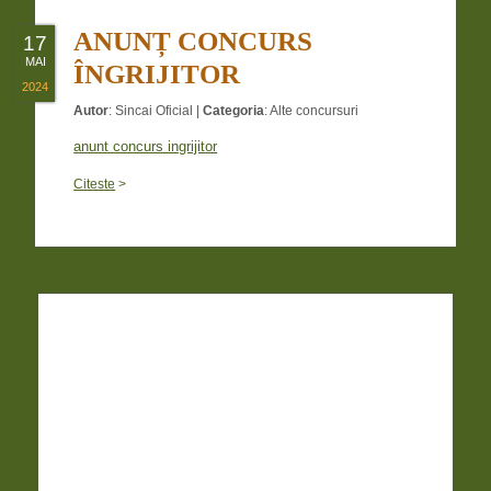
ANUNȚ CONCURS
17
MAI
ÎNGRIJITOR
2024
Autor
:
Sincai Oficial
|
Categoria
:
Alte concursuri
anunt concurs ingrijitor
Citeste
>