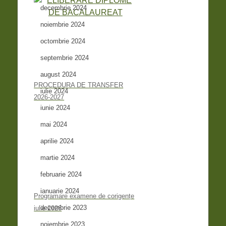
decembrie 2024
noiembrie 2024
octombrie 2024
septembrie 2024
august 2024
PROCEDURA DE TRANSFER
iulie 2024
2026-2027
iunie 2024
mai 2024
aprilie 2024
martie 2024
februarie 2024
ianuarie 2024
Programare examene de corigențe
decembrie 2023
iulie 2026
noiembrie 2023