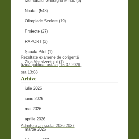
Memorialul Gheorghe Mihoc
(5)
Noutati
(543)
Olimpiade Scolare
(19)
Proiecte
(27)
RAPORT
(3)
Școala Pilot
(1)
Rezultate examene de corigență
Ziua Absolventului
(1)
fizică publicat astăzi, 15.07.2026,
ora 13:08
Arhive
iulie 2026
iunie 2026
mai 2026
aprilie 2026
Admitere an școlar 2026-2027
martie 2026