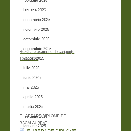
februarie 2026
ianuarie 2026
decembrie 2025
noiembrie 2025
octombrie 2025
septembrie 2025
Rezultate examene de corigențe
august 2025
10.07.2026
iulie 2025
iunie 2025
mai 2025
aprilie 2025
martie 2025
ELIBERARE DIPLOME DE
februarie 2025
BACALAUREAT
ianuarie 2025