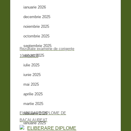
ianuarie 2026
decembrie 2025
noiembrie 2025
octombrie 2025
septembrie 2025
Rezultate examene de corigențe
august 2025
10.07.2026
iulie 2025
iunie 2025
mai 2025
aprilie 2025
martie 2025
ELIBERARE DIPLOME DE
februarie 2025
BACALAUREAT
ianuarie 2025