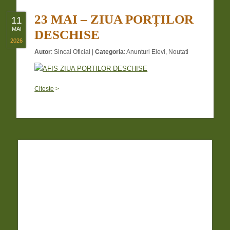
23 MAI – ZIUA PORȚILOR
11
MAI
DESCHISE
2026
Autor
:
Sincai Oficial
|
Categoria
:
Anunturi Elevi
,
Noutati
Citeste
>