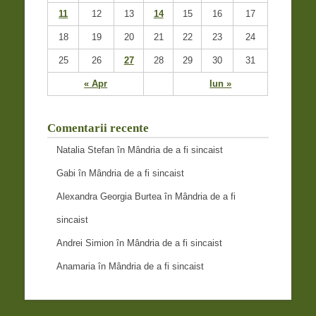
11
12
13
14
15
16
17
18
19
20
21
22
23
24
25
26
27
28
29
30
31
« Apr
Iun »
Comentarii recente
Natalia Stefan
în
Mândria de a fi sincaist
Gabi
în
Mândria de a fi sincaist
Alexandra Georgia Burtea
în
Mândria de a fi
sincaist
Andrei Simion
în
Mândria de a fi sincaist
Anamaria
în
Mândria de a fi sincaist