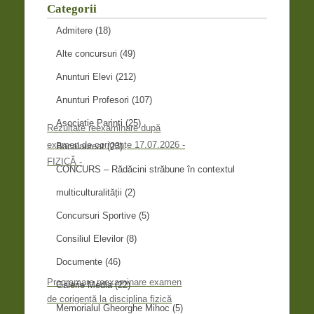
Categorii
Admitere
(18)
Alte concursuri
(49)
Anunturi Elevi
(212)
Anunturi Profesori
(107)
Asociatie Parinti
(25)
Rezultate reexaminare după
examen de corigențe 17.07.2026 -
Bacalaureat
(23)
FIZICĂ -
CONCURS – Rădăcini străbune în contextul
multiculturalității
(2)
Concursuri Sportive
(5)
Consiliul Elevilor
(8)
Documente
(46)
Programare reexaminare examen
Galerie Media
(22)
de corigență la disciplina fizică
Memorialul Gheorghe Mihoc
(5)