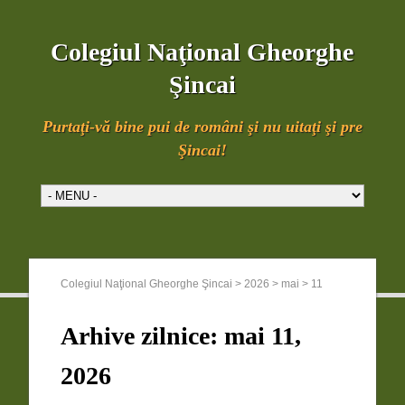
Colegiul Naţional Gheorghe
Şincai
Purtaţi-vă bine pui de români şi nu uitaţi şi pre
Şincai!
Colegiul Naţional Gheorghe Şincai
>
2026
>
mai
>
11
Arhive zilnice:
mai 11,
2026