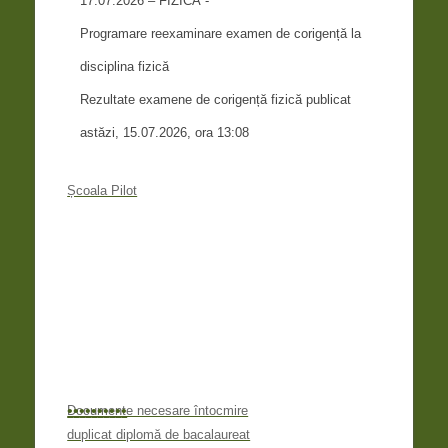
17.07.2026 – FIZICĂ -
Programare reexaminare examen de corigență la
disciplina fizică
Rezultate examene de corigență fizică publicat
astăzi, 15.07.2026, ora 13:08
Școala Pilot
•
•
•
•
•
•
•
•
•
•
Documente necesare întocmire
duplicat diplomă de bacalaureat