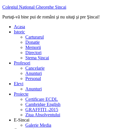
Colegiul Naţional Gheorghe Şincai
Purtaţi-vă bine pui de români şi nu uitaţi şi pre Şincai!
Acasa
Istoric
Carturarul
Donatie
Memorii
Directori
Stema Șincai
Profesori
Cancelarie
Anunturi
Personal
Elevi
Anunturi
Proiecte
Certificare ECDL
Cambridge English
GRAFFITI -2015
Ziua Absolventului
E-Sincai
Galerie Media