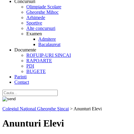
Concursuri
Olimpiade Scolare
Gheorghe Mihoc
Arhimede
Sportive
Alte concursuri
Examen
Admitere
Bacalaureat
Documente
ROFUIP-URI SINCAI
RAPOARTE
PDI
BUGETE
Parinti
Contact
Colegiul Naţional Gheorghe Şincai
>
Anunturi Elevi
Anunturi Elevi