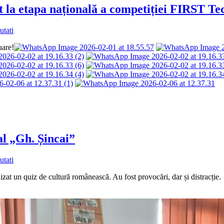
t la etapa națională a competiției FIRST Te
utati
uare!
al „Gh. Șincai”
utati
nizat un quiz de cultură românească. Au fost provocări, dar și distracție.