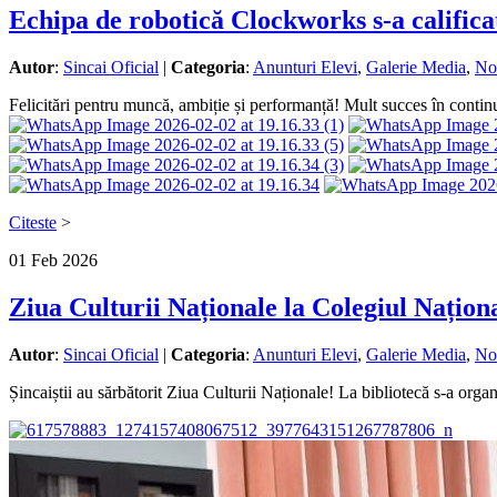
Echipa de robotică Clockworks s-a califica
Autor
:
Sincai Oficial
|
Categoria
:
Anunturi Elevi
,
Galerie Media
,
No
Felicitări pentru muncă, ambiție și performanță! Mult succes în contin
Citeste
>
01
Feb
2026
Ziua Culturii Naționale la Colegiul Națion
Autor
:
Sincai Oficial
|
Categoria
:
Anunturi Elevi
,
Galerie Media
,
No
Șincaiștii au sărbătorit Ziua Culturii Naționale! La bibliotecă s-a orga