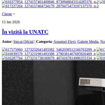
Citeste
>
15
Ian
2026
În vizită la UNATC
Autor
:
Sincai Oficial
|
Categoria
:
Anunturi Elevi
,
Galerie Media
,
No