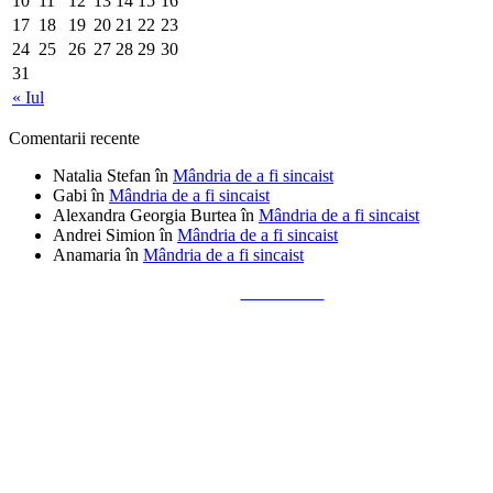
10
11
12
13
14
15
16
17
18
19
20
21
22
23
24
25
26
27
28
29
30
31
« Iul
Comentarii recente
Natalia Stefan
în
Mândria de a fi sincaist
Gabi
în
Mândria de a fi sincaist
Alexandra Georgia Burtea
în
Mândria de a fi sincaist
Andrei Simion
în
Mândria de a fi sincaist
Anamaria
în
Mândria de a fi sincaist
Tailored by
Alks Diaconu