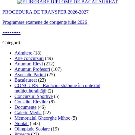
PROCEDURA DE TRANSFER 2026-2027
Programare examene de corigențe iulie 2026
•
•
•
•
•
•
•
•
•
•
Categorii
Admitere
(18)
Alte concursuri
(49)
Anunturi Elevi
(212)
Anunturi Profesori
(107)
Asociatie Parinti
(25)
Bacalaureat
(23)
CONCURS – Rădăcini străbune în contextul
multiculturalității
(2)
Concursuri Sportive
(5)
Consiliul Elevilor
(8)
Documente
(46)
Galerie Media
(22)
Memorialul Gheorghe Mihoc
(5)
Noutati
(543)
Olimpiade Scolare
(19)
Proiecte
(27)