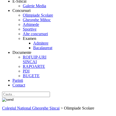
E-Sincai
Galerie Media
Concursuri
Olimpiade Scolare
Gheorghe Mihoc
Arhimede
Sportive
Alte concursuri
Examen
Admitere
Bacalaureat
Documente
ROFUIP-URI
SINCAI
RAPOARTE
PDI
BUGETE
Parinti
Contact
Colegiul Naţional Gheorghe Şincai
>
Olimpiade Scolare