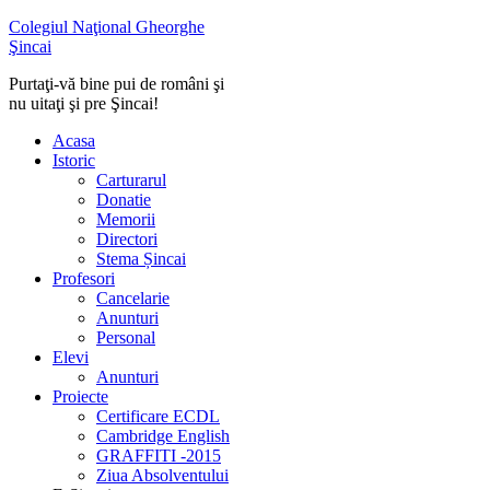
Colegiul Naţional Gheorghe
Şincai
Purtaţi-vă bine pui de români şi
nu uitaţi şi pre Şincai!
Acasa
Istoric
Carturarul
Donatie
Memorii
Directori
Stema Șincai
Profesori
Cancelarie
Anunturi
Personal
Elevi
Anunturi
Proiecte
Certificare ECDL
Cambridge English
GRAFFITI -2015
Ziua Absolventului