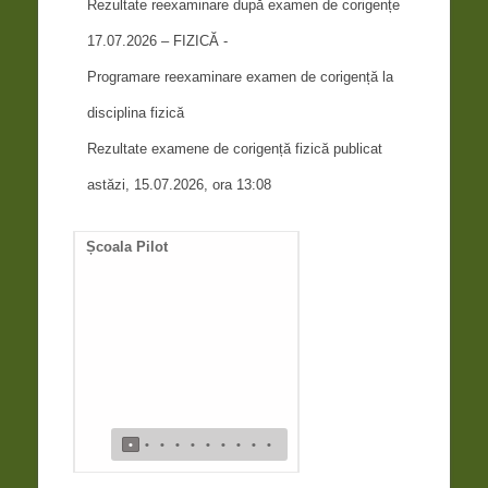
Rezultate reexaminare după examen de corigențe
17.07.2026 – FIZICĂ -
Programare reexaminare examen de corigență la
disciplina fizică
Rezultate examene de corigență fizică publicat
astăzi, 15.07.2026, ora 13:08
Școala Pilot
Documente necesare
întocmire duplicat diplom
de bacalaureat
•
•
•
•
•
•
•
•
•
•