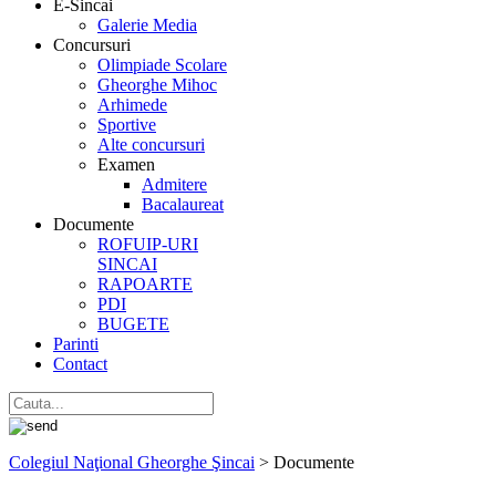
E-Sincai
Galerie Media
Concursuri
Olimpiade Scolare
Gheorghe Mihoc
Arhimede
Sportive
Alte concursuri
Examen
Admitere
Bacalaureat
Documente
ROFUIP-URI
SINCAI
RAPOARTE
PDI
BUGETE
Parinti
Contact
Colegiul Naţional Gheorghe Şincai
>
Documente