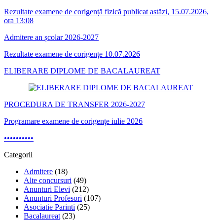
Rezultate examene de corigență fizică publicat astăzi, 15.07.2026,
ora 13:08
Admitere an școlar 2026-2027
Rezultate examene de corigențe 10.07.2026
ELIBERARE DIPLOME DE BACALAUREAT
PROCEDURA DE TRANSFER 2026-2027
Programare examene de corigențe iulie 2026
•
•
•
•
•
•
•
•
•
•
Categorii
Admitere
(18)
Alte concursuri
(49)
Anunturi Elevi
(212)
Anunturi Profesori
(107)
Asociatie Parinti
(25)
Bacalaureat
(23)