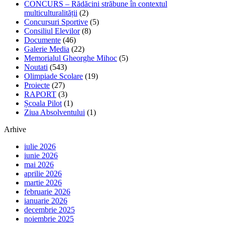
CONCURS – Rădăcini străbune în contextul
multiculturalității
(2)
Concursuri Sportive
(5)
Consiliul Elevilor
(8)
Documente
(46)
Galerie Media
(22)
Memorialul Gheorghe Mihoc
(5)
Noutati
(543)
Olimpiade Scolare
(19)
Proiecte
(27)
RAPORT
(3)
Școala Pilot
(1)
Ziua Absolventului
(1)
Arhive
iulie 2026
iunie 2026
mai 2026
aprilie 2026
martie 2026
februarie 2026
ianuarie 2026
decembrie 2025
noiembrie 2025