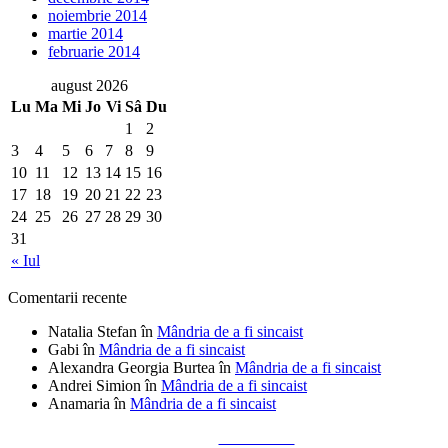
noiembrie 2014
martie 2014
februarie 2014
august 2026
Lu
Ma
Mi
Jo
Vi
Sâ
Du
1
2
3
4
5
6
7
8
9
10
11
12
13
14
15
16
17
18
19
20
21
22
23
24
25
26
27
28
29
30
31
« Iul
Comentarii recente
Natalia Stefan
în
Mândria de a fi sincaist
Gabi
în
Mândria de a fi sincaist
Alexandra Georgia Burtea
în
Mândria de a fi sincaist
Andrei Simion
în
Mândria de a fi sincaist
Anamaria
în
Mândria de a fi sincaist
Tailored by
Alks Diaconu