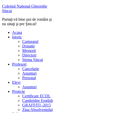
Colegiul Naţional Gheorghe
Şincai
Purtaţi-vă bine pui de români şi
nu uitaţi şi pre Şincai!
Acasa
Istoric
Carturarul
Donatie
Memorii
Directori
Stema Șincai
Profesori
Cancelarie
Anunturi
Personal
Elevi
Anunturi
Proiecte
Certificare ECDL
Cambridge English
GRAFFITI -2015
Ziua Absolventului