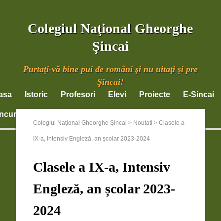
Colegiul Naţional Gheorghe
Şincai
Purtaţi-vă bine pui de români şi nu uitaţi şi pre
Şincai!
asa
Istoric
Profesori
Elevi
Proiecte
E-Sincai
ncursuri
Documente
Parinti
Contact
Colegiul Naţional Gheorghe Şincai
>
Noutati
>
Clasele a
IX-a, Intensiv Engleză, an școlar 2023-2024
Clasele a IX-a, Intensiv
Engleză, an școlar 2023-
2024