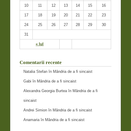
10
11
12
13
14
15
16
17
18
19
20
21
22
23
24
25
26
27
28
29
30
31
« Iul
Comentarii recente
Natalia Stefan
în
Mândria de a fi sincaist
Gabi
în
Mândria de a fi sincaist
Alexandra Georgia Burtea
în
Mândria de a fi
sincaist
Andrei Simion
în
Mândria de a fi sincaist
Anamaria
în
Mândria de a fi sincaist