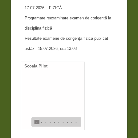
17.07.2026 – FIZICĂ -
Programare reexaminare examen de corigență la
disciplina fizică
Rezultate examene de corigență fizică publicat
astăzi, 15.07.2026, ora 13:08
Școala Pilot
Documente necesare
întocmire duplicat diplom
de bacalaureat
•
•
•
•
•
•
•
•
•
•