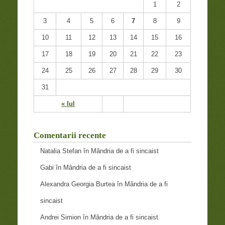
1
2
3
4
5
6
7
8
9
10
11
12
13
14
15
16
17
18
19
20
21
22
23
24
25
26
27
28
29
30
31
« Iul
Comentarii recente
Natalia Stefan
în
Mândria de a fi sincaist
Gabi
în
Mândria de a fi sincaist
Alexandra Georgia Burtea
în
Mândria de a fi
sincaist
Andrei Simion
în
Mândria de a fi sincaist