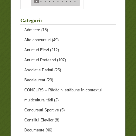
•
•
•
•
•
•
•
•
•
•
Categorii
Admitere
(18)
Alte concursuri
(49)
Anunturi Elevi
(212)
Anunturi Profesori
(107)
Asociatie Parinti
(25)
Bacalaureat
(23)
CONCURS – Rădăcini străbune în contextul
multiculturalității
(2)
Concursuri Sportive
(5)
Consiliul Elevilor
(8)
Documente
(46)