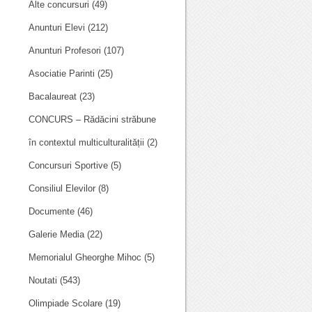
Alte concursuri
(49)
Anunturi Elevi
(212)
Anunturi Profesori
(107)
Asociatie Parinti
(25)
Bacalaureat
(23)
CONCURS – Rădăcini străbune
în contextul multiculturalității
(2)
Concursuri Sportive
(5)
Consiliul Elevilor
(8)
Documente
(46)
Galerie Media
(22)
Memorialul Gheorghe Mihoc
(5)
Noutati
(543)
Olimpiade Scolare
(19)