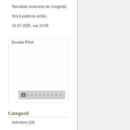
Rezultate examene de corigență
fizică publicat astăzi,
15.07.2026, ora 13:08
Școala Pilot
Documente necesare
întocmire duplicat diplomă
de bacalaureat
•
•
•
•
•
•
•
•
•
•
Categorii
Admitere
(18)