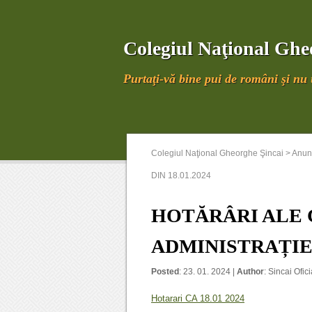
Colegiul Naţional Ghe
Purtaţi-vă bine pui de români şi nu u
Colegiul Naţional Gheorghe Şincai
>
Anunt
DIN 18.01.2024
HOTĂRÂRI ALE 
ADMINISTRAȚIE Ș
Posted
: 23. 01. 2024 |
Author
:
Sincai Ofici
Hotarari CA 18.01 2024