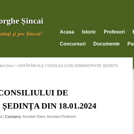
orghe Şincai
Acasa
Istoric
Profesori
itaţi şi pre Şincai!
Concursuri
Documente
Par
uri Elevi
>
HOTĂRÂRI ALE CONSILIULUI DE ADMINISTRAȚIE ȘEDINȚA
CONSILIULUI DE
EDINȚA DIN 18.01.2024
al
|
Category
:
Anunturi Elevi
,
Anunturi Profesori