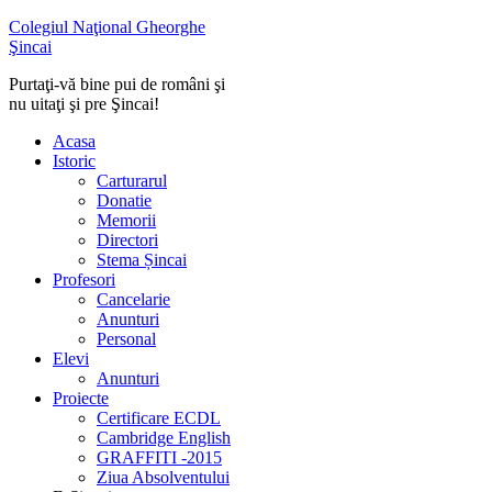
Colegiul Naţional Gheorghe
Şincai
Purtaţi-vă bine pui de români şi
nu uitaţi şi pre Şincai!
Acasa
Istoric
Carturarul
Donatie
Memorii
Directori
Stema Șincai
Profesori
Cancelarie
Anunturi
Personal
Elevi
Anunturi
Proiecte
Certificare ECDL
Cambridge English
GRAFFITI -2015
Ziua Absolventului