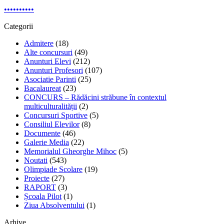
•
•
•
•
•
•
•
•
•
•
Categorii
Admitere
(18)
Alte concursuri
(49)
Anunturi Elevi
(212)
Anunturi Profesori
(107)
Asociatie Parinti
(25)
Bacalaureat
(23)
CONCURS – Rădăcini străbune în contextul
multiculturalității
(2)
Concursuri Sportive
(5)
Consiliul Elevilor
(8)
Documente
(46)
Galerie Media
(22)
Memorialul Gheorghe Mihoc
(5)
Noutati
(543)
Olimpiade Scolare
(19)
Proiecte
(27)
RAPORT
(3)
Școala Pilot
(1)
Ziua Absolventului
(1)
Arhive