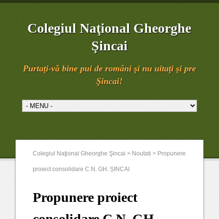
Colegiul Naţional Gheorghe
Şincai
Purtaţi-vă bine pui de români şi nu uitaţi şi pre
Şincai!
Colegiul Naţional Gheorghe Şincai
>
Noutati
>
Propunere
proiect consolidare C.N. GH. ȘINCAI
Propunere proiect
consolidare C.N. GH.