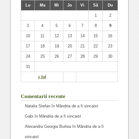
Lu
Ma
Mi
Jo
Vi
Sâ
Du
1
2
3
4
5
6
7
8
9
10
11
12
13
14
15
16
17
18
19
20
21
22
23
24
25
26
27
28
29
30
31
« Iul
Comentarii recente
Natalia Stefan
în
Mândria de a fi sincaist
Gabi
în
Mândria de a fi sincaist
Alexandra Georgia Burtea
în
Mândria de a fi
sincaist