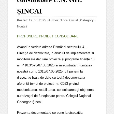
ȘINCAI
Posted
: 12. 05. 2025 |
Author
:
Sincai Oficial
|
Category
:
Noutati
PROPUNERE PROIECT CONSOLIDARE
Având în vedere adresa Primăriei sectorului 4 –
Direcția de dezvoltare, Serviciul de implementare și
monitorizare derulare proiecte și programe finanțe cu
nr. P.10.3/675/07.05.2025 si înregistrată în unitatea
noastră cu nr. 1313/07.05.2025, vă punem la
dispoziție baza de date cu toată documentația
aferentă temei de proiect nr. C053 privind
modernizarea, reabilitarea, consolidarea și obținerea
autorizației de funcționare pentru Colegiul Național
Gheorghe Șincai.
Prezenta documentație se pune la dispoziția