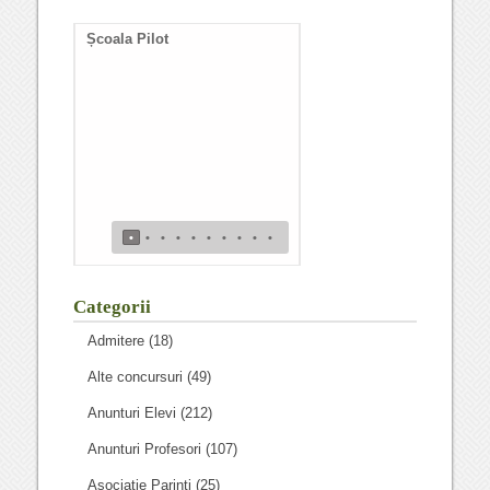
Școala Pilot
Documente necesare
întocmire duplicat diplom
de bacalaureat
•
•
•
•
•
•
•
•
•
•
Categorii
Admitere
(18)
Alte concursuri
(49)
Anunturi Elevi
(212)
Anunturi Profesori
(107)
Asociatie Parinti
(25)