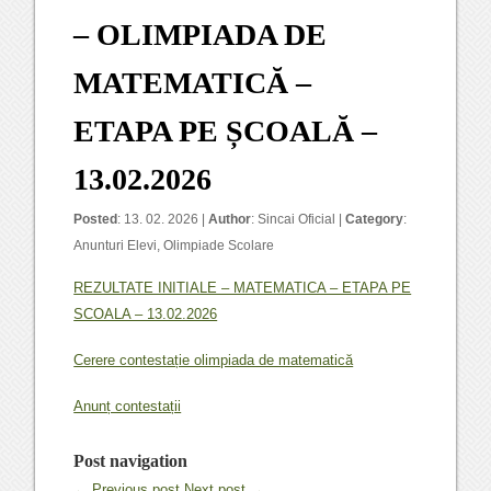
– OLIMPIADA DE
MATEMATICĂ –
ETAPA PE ȘCOALĂ –
13.02.2026
Posted
: 13. 02. 2026 |
Author
:
Sincai Oficial
|
Category
:
Anunturi Elevi
,
Olimpiade Scolare
REZULTATE INITIALE – MATEMATICA – ETAPA PE
SCOALA – 13.02.2026
Cerere contestație olimpiada de matematică
Anunț contestații
Post navigation
← Previous post
Next post →