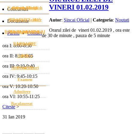
VINERI 01.02.2019
Cambridge English
Galerie Media
Stema Șincai
Concursuri
Autor
:
Sincai Oficial
|
Categoria
:
Noutati
Olimpiade Scolare
GRAFFITI -2015
Documente
Orarul zilei de vineri 01.02.2019 , ora este
ROFUIP-URI SINCAI
Ziua Absolventului
Gheorghe Mihoc
Parinti
Contact
de 30 de minute , pauza de 5 minute
RAPOARTE
Arhimede
ora I: 8:00-8:30
ora II: 8:35-9:05
Sportive
PDI
ora III: 9:10-9:40
Alte concursuri
BUGETE
ora IV: 9:45-10:15
Examen
ora V: 10:20-10:50
Admitere
ora VI: 10:55-11:25
Bacalaureat
Citeste
>
31
Ian
2019