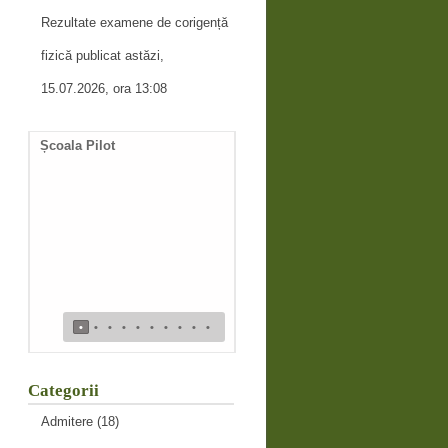
Rezultate examene de corigență
fizică publicat astăzi,
15.07.2026, ora 13:08
Școala Pilot
Documente necesare
întocmire duplicat diplomă
de bacalaureat
•
•
•
•
•
•
•
•
•
•
Categorii
Admitere
(18)