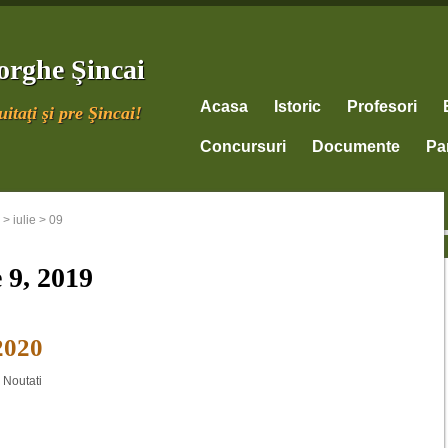
orghe Şincai
Acasa
Istoric
Profesori
itaţi şi pre Şincai!
Concursuri
Documente
Par
>
iulie
>
09
e 9, 2019
2020
,
Noutati