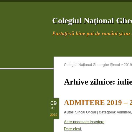
Colegiul Naţional Ghe
Purtaţi-vă bine pui de români şi nu u
Colegiul Naţional Gheorghe Şincai
>
2019
Arhive zilnice:
iuli
ADMITERE 2019 – 
09
IUL
Autor
:
Sincai Oficial
|
Categoria
:
Admitere
2019
Acte-necesare-inscriere
Date-elevi