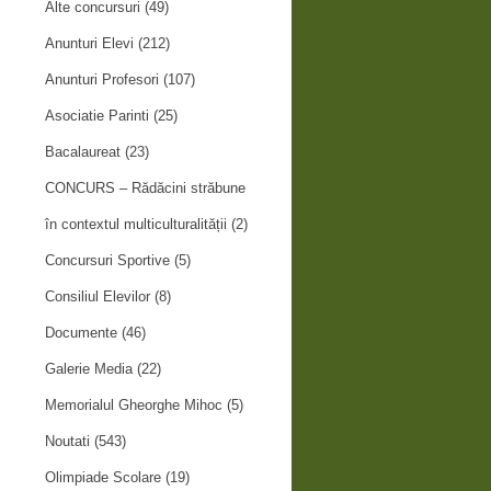
Alte concursuri
(49)
Anunturi Elevi
(212)
Anunturi Profesori
(107)
Asociatie Parinti
(25)
Bacalaureat
(23)
CONCURS – Rădăcini străbune
în contextul multiculturalității
(2)
Concursuri Sportive
(5)
Consiliul Elevilor
(8)
Documente
(46)
Galerie Media
(22)
Memorialul Gheorghe Mihoc
(5)
Noutati
(543)
Olimpiade Scolare
(19)