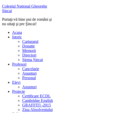
Colegiul Naţional Gheorghe
Şincai
Purtaţi-vă bine pui de români şi
nu uitaţi şi pre Şincai!
Acasa
Istoric
Carturarul
Donatie
Memorii
Directori
Stema Șincai
Profesori
Cancelarie
Anunturi
Personal
Elevi
Anunturi
Proiecte
Certificare ECDL
Cambridge English
GRAFFITI -2015
Ziua Absolventului