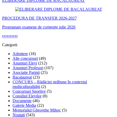
ELIBERARE DIPLOME DE BACALAUREAT
PROCEDURA DE TRANSFER 2026-2027
Programare examene de corigențe iulie 2026
•
•
•
•
•
•
•
•
•
•
Categorii
Admitere
(18)
Alte concursuri
(49)
Anunturi Elevi
(212)
Anunturi Profesori
(107)
Asociatie Parinti
(25)
Bacalaureat
(23)
CONCURS – Rădăcini străbune în contextul
multiculturalității
(2)
Concursuri Sportive
(5)
Consiliul Elevilor
(8)
Documente
(46)
Galerie Media
(22)
Memorialul Gheorghe Mihoc
(5)
Noutati
(543)