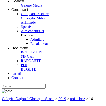
E-Sincai
Galerie Media
Concursuri
Olimpiade Scolare
Gheorghe Mihoc
Arhimede
Sportive
Alte concursuri
Examen
Admitere
Bacalaureat
Documente
ROFUIP-URI
SINCAI
RAPOARTE
PDI
BUGETE
Parinti
Contact
Colegiul Naţional Gheorghe Şincai
>
2019
>
noiembrie
>
14