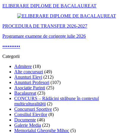
ELIBERARE DIPLOME DE BACALAUREAT
PROCEDURA DE TRANSFER 2026-2027
Programare examene de corigențe iulie 2026
•
•
•
•
•
•
•
•
•
•
Categorii
Admitere
(18)
Alte concursuri
(49)
Anunturi Elevi
(212)
Anunturi Profesori
(107)
Asociatie Parinti
(25)
Bacalaureat
(23)
CONCURS – Rădăcini străbune în contextul
multiculturalității
(2)
Concursuri Sportive
(5)
Consiliul Elevilor
(8)
Documente
(46)
Galerie Media
(22)
Memorialul Gheorghe Mihoc
(5)