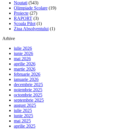
Noutati
(543)
Olimpiade Scolare
(19)
Proiecte
(27)
RAPORT
(3)
Școala Pilot
(1)
Ziua Absolventului
(1)
Arhive
iulie 2026
iunie 2026
mai 2026
aprilie 2026
martie 2026
februarie 2026
ianuarie 2026
decembrie 2025
noiembrie 2025
octombrie 2025
septembrie 2025
august 2025
iulie 2025
iunie 2025
mai 2025
aprilie 2025