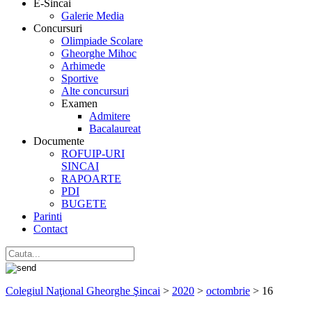
E-Sincai
Galerie Media
Concursuri
Olimpiade Scolare
Gheorghe Mihoc
Arhimede
Sportive
Alte concursuri
Examen
Admitere
Bacalaureat
Documente
ROFUIP-URI
SINCAI
RAPOARTE
PDI
BUGETE
Parinti
Contact
Colegiul Naţional Gheorghe Şincai
>
2020
>
octombrie
>
16