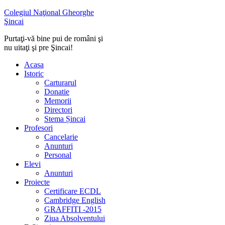
Colegiul Naţional Gheorghe
Şincai
Purtaţi-vă bine pui de români şi
nu uitaţi şi pre Şincai!
Acasa
Istoric
Carturarul
Donatie
Memorii
Directori
Stema Șincai
Profesori
Cancelarie
Anunturi
Personal
Elevi
Anunturi
Proiecte
Certificare ECDL
Cambridge English
GRAFFITI -2015
Ziua Absolventului