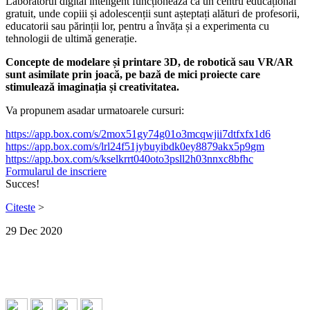
Laboratorul digital inteligent funcționează ca un centru educațional
gratuit, unde copiii și adolescenții sunt așteptați alături de profesorii,
educatorii sau părinții lor, pentru a învăța și a experimenta cu
tehnologii de ultimă generație.
Concepte de modelare și printare 3D, de robotică sau VR/AR
sunt asimilate prin joacă, pe bază de mici proiecte care
stimulează imaginația și creativitatea.
Va propunem asadar urmatoarele cursuri:
https://app.box.com/s/
2mox51gy74g01o3mcqwjii7dtfxfx1
d6
https://app.box.com/s/
lrl24f51jybuyibdk0ey8879akx5p9
gm
https://app.box.com/s/
kselkrrt040oto3psll2h03nnxc8bf
hc
Formularul de inscriere
Succes!
Citeste
>
29
Dec
2020