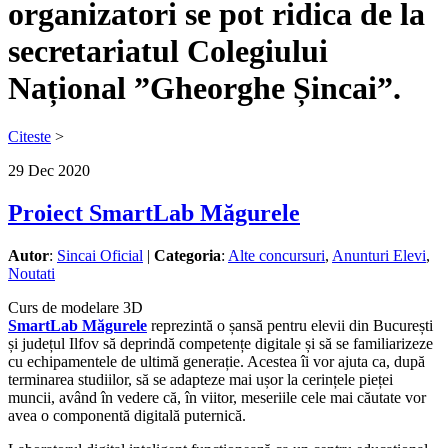
organizatori se pot ridica de la
secretariatul Colegiului
Național ”Gheorghe Șincai”.
Citeste
>
29
Dec
2020
Proiect SmartLab Măgurele
Autor
:
Sincai Oficial
|
Categoria
:
Alte concursuri
,
Anunturi Elevi
,
Noutati
Curs de modelare 3D
SmartLab Măgurele
reprezintă o șansă pentru elevii din București
și județul Ilfov să deprindă competențe digitale și să se familiarizeze
cu echipamentele de ultimă generație. Acestea îi vor ajuta ca, după
terminarea studiilor, să se adapteze mai ușor la cerințele pieței
muncii, având în vedere că, în viitor, meseriile cele mai căutate vor
avea o componentă digitală puternică.