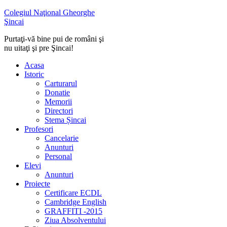
Colegiul Naţional Gheorghe
Şincai
Purtaţi-vă bine pui de români şi
nu uitaţi şi pre Şincai!
Acasa
Istoric
Carturarul
Donatie
Memorii
Directori
Stema Șincai
Profesori
Cancelarie
Anunturi
Personal
Elevi
Anunturi
Proiecte
Certificare ECDL
Cambridge English
GRAFFITI -2015
Ziua Absolventului