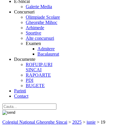
E-Sincai
Galerie Media
Concursuri
Olimpiade Scolare
Gheorghe Mihoc
Arhimede
Sportive
Alte concursuri
Examen
Admitere
Bacalaureat
Documente
ROFUIP-URI
SINCAI
RAPOARTE
PDI
BUGETE
Parinti
Contact
Colegiul Naţional Gheorghe Şincai
>
2025
>
iunie
>
19