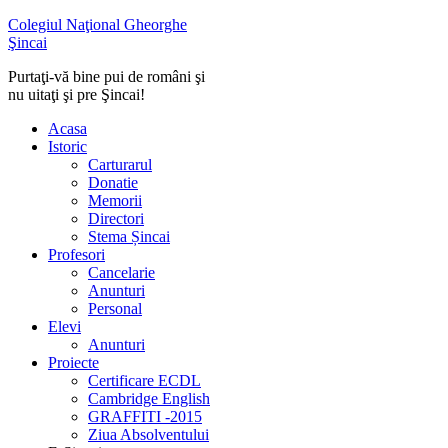
Colegiul Naţional Gheorghe
Şincai
Purtaţi-vă bine pui de români şi
nu uitaţi şi pre Şincai!
Acasa
Istoric
Carturarul
Donatie
Memorii
Directori
Stema Șincai
Profesori
Cancelarie
Anunturi
Personal
Elevi
Anunturi
Proiecte
Certificare ECDL
Cambridge English
GRAFFITI -2015
Ziua Absolventului