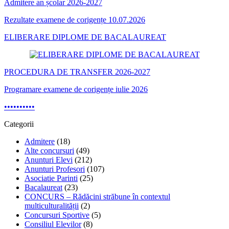
Admitere an școlar 2026-2027
Rezultate examene de corigențe 10.07.2026
ELIBERARE DIPLOME DE BACALAUREAT
PROCEDURA DE TRANSFER 2026-2027
Programare examene de corigențe iulie 2026
•
•
•
•
•
•
•
•
•
•
Categorii
Admitere
(18)
Alte concursuri
(49)
Anunturi Elevi
(212)
Anunturi Profesori
(107)
Asociatie Parinti
(25)
Bacalaureat
(23)
CONCURS – Rădăcini străbune în contextul
multiculturalității
(2)
Concursuri Sportive
(5)
Consiliul Elevilor
(8)