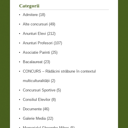
Categorii
Admitere
(18)
Alte concursuri
(49)
Anunturi Elevi
(212)
Anunturi Profesori
(107)
Asociatie Parinti
(25)
Bacalaureat
(23)
CONCURS – Rădăcini străbune în contextul
multiculturalității
(2)
Concursuri Sportive
(5)
Consiliul Elevilor
(8)
Documente
(46)
Galerie Media
(22)
Memorialul Gheorghe Mihoc
(5)