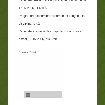
Rezultate reexaminare după examen de corigențe
17.07.2026 – FIZICĂ -
Programare reexaminare examen de corigență la
disciplina fizică
Rezultate examene de corigență fizică publicat
astăzi, 15.07.2026, ora 13:08
Școala Pilot
Documente necesare
întocmire duplicat diplom
de bacalaureat
•
•
•
•
•
•
•
•
•
•