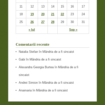
11
12
13
14
15
16
17
18
19
20
21
22
23
24
25
26
27
28
29
30
31
« Iul
Sep »
Comentarii recente
Natalia Stefan
în
Mândria de a fi sincaist
Gabi
în
Mândria de a fi sincaist
Alexandra Georgia Burtea
în
Mândria de a fi
sincaist
Andrei Simion
în
Mândria de a fi sincaist
Anamaria
în
Mândria de a fi sincaist