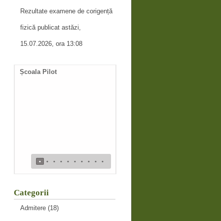
Rezultate examene de corigență
fizică publicat astăzi,
15.07.2026, ora 13:08
Școala Pilot
Documente necesare
întocmire duplicat diplomă
de bacalaureat
•
•
•
•
•
•
•
•
•
•
Categorii
Admitere
(18)