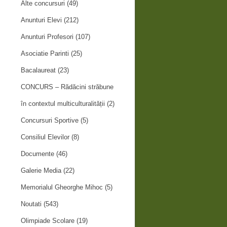
Alte concursuri
(49)
Anunturi Elevi
(212)
Anunturi Profesori
(107)
Asociatie Parinti
(25)
Bacalaureat
(23)
CONCURS – Rădăcini străbune
în contextul multiculturalității
(2)
Concursuri Sportive
(5)
Consiliul Elevilor
(8)
Documente
(46)
Galerie Media
(22)
Memorialul Gheorghe Mihoc
(5)
Noutati
(543)
Olimpiade Scolare
(19)