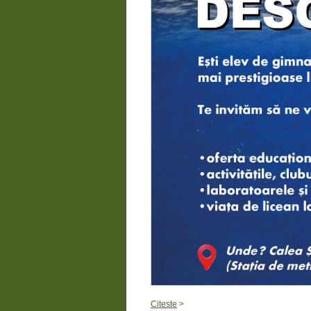
Citeste
>