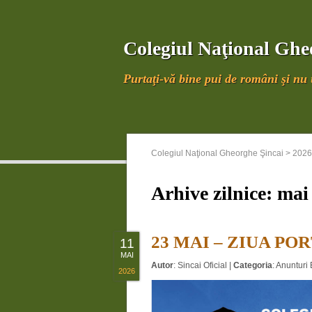
Colegiul Naţional Ghe
Purtaţi-vă bine pui de români şi nu u
Colegiul Naţional Gheorghe Şincai
>
2026
Arhive zilnice:
mai 
23 MAI – ZIUA PO
11
MAI
Autor
:
Sincai Oficial
|
Categoria
:
Anunturi 
2026