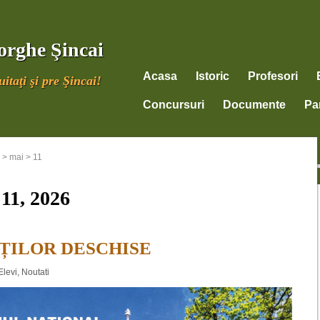
orghe Şincai
Acasa
Istoric
Profesori
itaţi şi pre Şincai!
Concursuri
Documente
Par
>
mai
>
11
11, 2026
RȚILOR DESCHISE
Elevi
,
Noutati