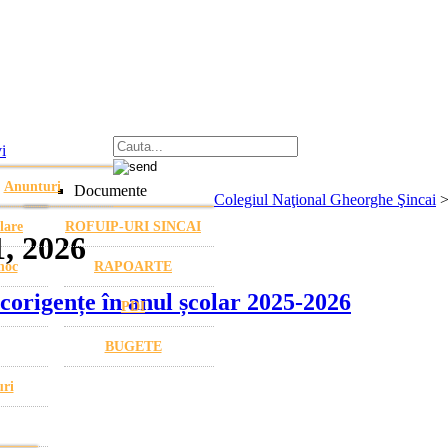
i
Anunturi
Documente
Colegiul Naţional Gheorghe Şincai
lare
ROFUIP-URI SINCAI
1, 2026
hoc
RAPOARTE
corigențe în anul școlar 2025-2026
PDI
BUGETE
uri