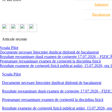
Admitere
Bacalaureat
Articole recente
Școala Pilot
Documente necesare întocmire duplicat diplomă de bacalaureat
Rezultate reexaminare după examen de corigențe 17.07.2026 – FIZICĂ
Programare reexaminare examen de corigență la disciplina fizică
Rezultate examene de corigență fizică publicat astăzi, 15.07.2026, ora 
Școala Pilot
Documente necesare întocmire duplicat diplomă de bacalaureat
Rezultate reexaminare după examen de corigențe 17.07.2026 - FIZIC
Programare reexaminare examen de corigență la disciplina fizică
Rezultate examene de corigență fizică publicat astăzi, 15.07.2026, or