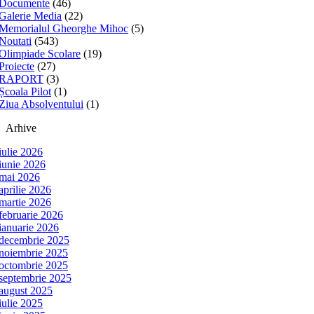
Documente
(46)
Galerie Media
(22)
Memorialul Gheorghe Mihoc
(5)
Noutati
(543)
Olimpiade Scolare
(19)
Proiecte
(27)
RAPORT
(3)
Școala Pilot
(1)
Ziua Absolventului
(1)
Arhive
iulie 2026
iunie 2026
mai 2026
aprilie 2026
martie 2026
februarie 2026
ianuarie 2026
decembrie 2025
noiembrie 2025
octombrie 2025
septembrie 2025
august 2025
iulie 2025