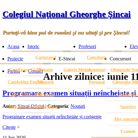
Colegiul Naţional Gheorghe Şincai
Purtaţi-vă bine pui de români şi nu uitaţi şi pre Şincai!
Acasa
Istoric
Profesori
Elev
Carturarul
Cancelarie
Proiecte
E-Sincai
Concursuri
Certificare ECDL
Donatie
Galerie Media
Anunturi
Olimpiade Sco
Parinti
Contact
Arhive zilnice:
iunie 1
Cambridge English
Memorii
Personal
Gheorghe Mi
Programare examen situații neîncheiate și 
GRAFFITI -2015
Directori
Arhimede
Autor
:
Sincai Oficial
|
Categoria
:
Noutati
Ziua Absolventului
Stema Șincai
Sportive
Programare examen situații neîncheiate și corigențe
Alte concurs
Citeste
>
Examen
11
Iun
2026