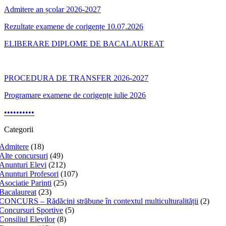
Admitere an școlar 2026-2027
Rezultate examene de corigențe 10.07.2026
ELIBERARE DIPLOME DE BACALAUREAT
PROCEDURA DE TRANSFER 2026-2027
Programare examene de corigențe iulie 2026
•
•
•
•
•
•
•
•
•
•
Categorii
Admitere
(18)
Alte concursuri
(49)
Anunturi Elevi
(212)
Anunturi Profesori
(107)
Asociatie Parinti
(25)
Bacalaureat
(23)
CONCURS – Rădăcini străbune în contextul multiculturalității
(2)
Concursuri Sportive
(5)
Consiliul Elevilor
(8)