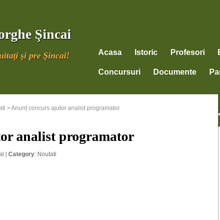
orghe Şincai
Acasa
Istoric
Profesori
itaţi şi pre Şincai!
Concursuri
Documente
Par
ti
>
Anunț concurs ajutor analist programator
or analist programator
al
|
Category
:
Noutati