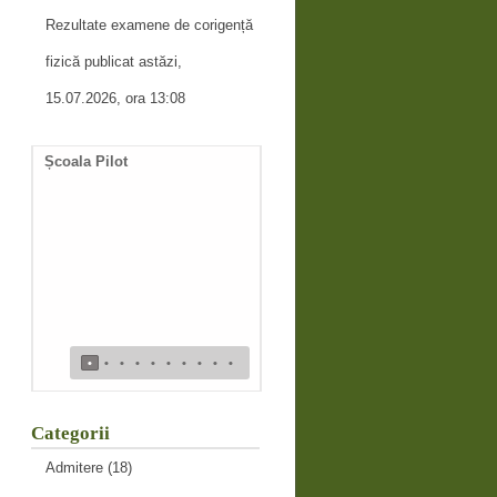
Rezultate examene de corigență
fizică publicat astăzi,
15.07.2026, ora 13:08
Școala Pilot
Documente necesare
întocmire duplicat diplomă
de bacalaureat
•
•
•
•
•
•
•
•
•
•
Categorii
Admitere
(18)