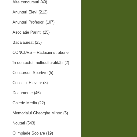
Alte concursuri
(49)
Anunturi Elevi
(212)
Anunturi Profesori
(107)
Asociatie Parinti
(25)
Bacalaureat
(23)
CONCURS – Rădăcini străbune
în contextul multiculturalității
(2)
Concursuri Sportive
(5)
Consiliul Elevilor
(8)
Documente
(46)
Galerie Media
(22)
Memorialul Gheorghe Mihoc
(5)
Noutati
(543)
Olimpiade Scolare
(19)