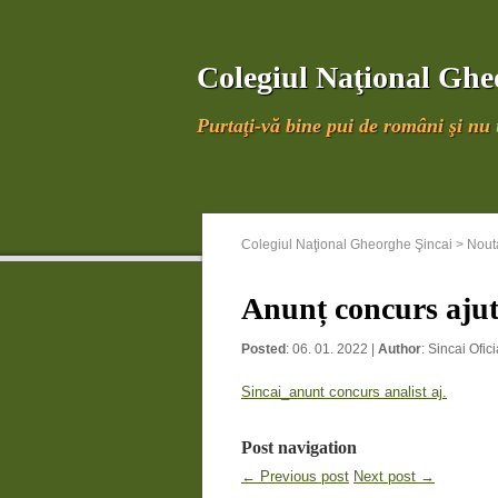
Colegiul Naţional Ghe
Purtaţi-vă bine pui de români şi nu u
Colegiul Naţional Gheorghe Şincai
>
Nouta
Anunț concurs ajut
Posted
: 06. 01. 2022 |
Author
:
Sincai Ofici
Sincai_anunt concurs analist aj.
Post navigation
← Previous post
Next post →