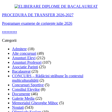
PROCEDURA DE TRANSFER 2026-2027
Programare examene de corigențe iulie 2026
•
•
•
•
•
•
•
•
•
•
Categorii
Admitere
(18)
Alte concursuri
(49)
Anunturi Elevi
(212)
Anunturi Profesori
(107)
Asociatie Parinti
(25)
Bacalaureat
(23)
CONCURS – Rădăcini străbune în contextul
multiculturalității
(2)
Concursuri Sportive
(5)
Consiliul Elevilor
(8)
Documente
(46)
Galerie Media
(22)
Memorialul Gheorghe Mihoc
(5)
Noutati
(543)
Olimpiade Scolare
(19)