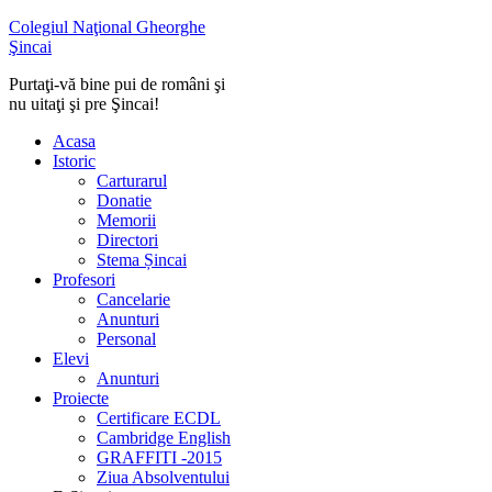
Colegiul Naţional Gheorghe
Şincai
Purtaţi-vă bine pui de români şi
nu uitaţi şi pre Şincai!
Acasa
Istoric
Carturarul
Donatie
Memorii
Directori
Stema Șincai
Profesori
Cancelarie
Anunturi
Personal
Elevi
Anunturi
Proiecte
Certificare ECDL
Cambridge English
GRAFFITI -2015
Ziua Absolventului