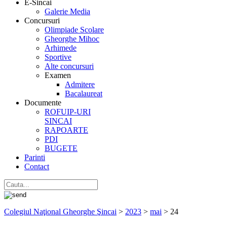
E-Sincai
Galerie Media
Concursuri
Olimpiade Scolare
Gheorghe Mihoc
Arhimede
Sportive
Alte concursuri
Examen
Admitere
Bacalaureat
Documente
ROFUIP-URI
SINCAI
RAPOARTE
PDI
BUGETE
Parinti
Contact
Colegiul Naţional Gheorghe Şincai
>
2023
>
mai
>
24