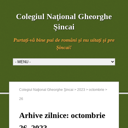
Colegiul Naţional Gheorghe
Şincai
Purtaţi-vă bine pui de români şi nu uitaţi şi pre
Şincai!
Colegiul Naţional Gheorghe Şincai
>
2023
>
octombrie
>
26
Arhive zilnice:
octombrie
26, 2023