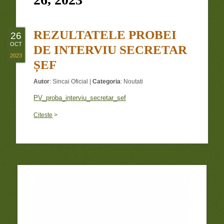
REZULTATELE PROBEI
26
OCT
DE INTERVIU SECRETAR
2023
ȘEF
Autor
:
Sincai Oficial
|
Categoria
:
Noutati
PV_proba_interviu_secretar_sef
Citeste
>