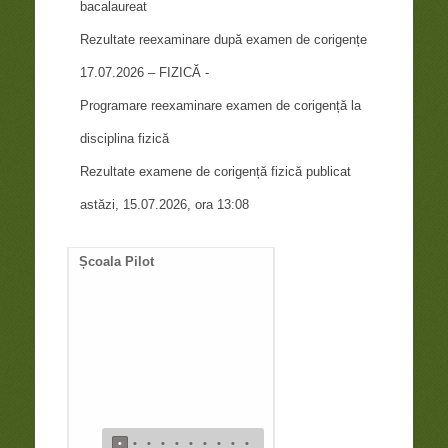
bacalaureat
Rezultate reexaminare după examen de corigențe
17.07.2026 – FIZICĂ -
Programare reexaminare examen de corigență la
disciplina fizică
Rezultate examene de corigență fizică publicat
astăzi, 15.07.2026, ora 13:08
Școala Pilot
Documente necesare
întocmire duplicat diplom
de bacalaureat
•
•
•
•
•
•
•
•
•
•