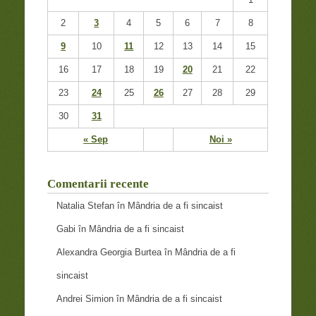
2
3
4
5
6
7
8
9
10
11
12
13
14
15
16
17
18
19
20
21
22
23
24
25
26
27
28
29
30
31
« Sep
Noi »
Comentarii recente
Natalia Stefan
în
Mândria de a fi sincaist
Gabi
în
Mândria de a fi sincaist
Alexandra Georgia Burtea
în
Mândria de a fi
sincaist
Andrei Simion
în
Mândria de a fi sincaist