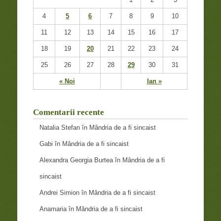
4
5
6
7
8
9
10
11
12
13
14
15
16
17
18
19
20
21
22
23
24
25
26
27
28
29
30
31
« Noi
Ian »
Comentarii recente
Natalia Stefan
în
Mândria de a fi sincaist
Gabi
în
Mândria de a fi sincaist
Alexandra Georgia Burtea
în
Mândria de a fi
sincaist
Andrei Simion
în
Mândria de a fi sincaist
Anamaria
în
Mândria de a fi sincaist