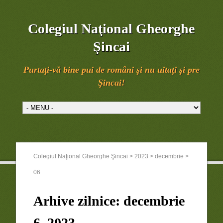
Colegiul Naţional Gheorghe
Şincai
Purtaţi-vă bine pui de români şi nu uitaţi şi pre
Şincai!
Colegiul Naţional Gheorghe Şincai
>
2023
>
decembrie
>
06
Arhive zilnice:
decembrie
6, 2023