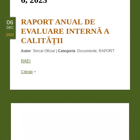
RAPORT ANUAL DE
06
DEC
EVALUARE INTERNĂ A
2023
CALITĂȚII
Autor
:
Sincai Oficial
|
Categoria
:
Documente
,
RAPORT
RAEI
Citeste
>