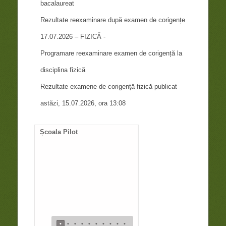
bacalaureat
Rezultate reexaminare după examen de corigențe
17.07.2026 – FIZICĂ -
Programare reexaminare examen de corigență la
disciplina fizică
Rezultate examene de corigență fizică publicat
astăzi, 15.07.2026, ora 13:08
Școala Pilot
Documente necesare
întocmire duplicat diplom
de bacalaureat
•
•
•
•
•
•
•
•
•
•