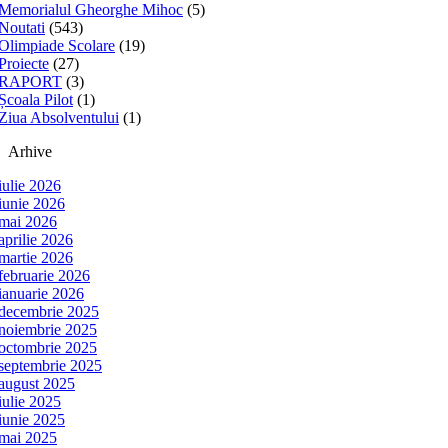
Memorialul Gheorghe Mihoc
(5)
Noutati
(543)
Olimpiade Scolare
(19)
Proiecte
(27)
RAPORT
(3)
Școala Pilot
(1)
Ziua Absolventului
(1)
Arhive
iulie 2026
iunie 2026
mai 2026
aprilie 2026
martie 2026
februarie 2026
ianuarie 2026
decembrie 2025
noiembrie 2025
octombrie 2025
septembrie 2025
august 2025
iulie 2025
iunie 2025
mai 2025