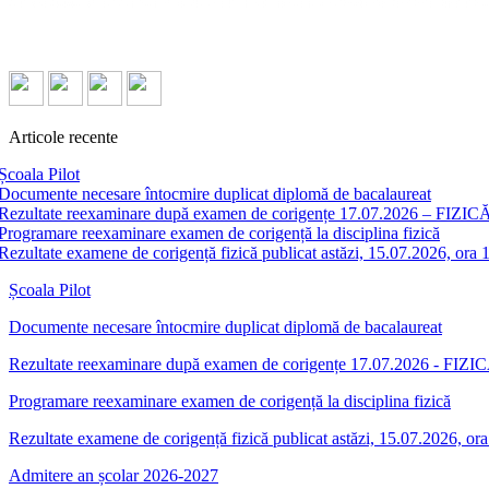
Articole recente
Școala Pilot
Documente necesare întocmire duplicat diplomă de bacalaureat
Rezultate reexaminare după examen de corigențe 17.07.2026 – FIZICĂ
Programare reexaminare examen de corigență la disciplina fizică
Rezultate examene de corigență fizică publicat astăzi, 15.07.2026, ora 
Școala Pilot
Documente necesare întocmire duplicat diplomă de bacalaureat
Rezultate reexaminare după examen de corigențe 17.07.2026 - FIZIC
Programare reexaminare examen de corigență la disciplina fizică
Rezultate examene de corigență fizică publicat astăzi, 15.07.2026, or
Admitere an școlar 2026-2027