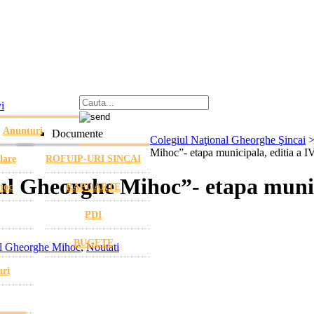
i
Anunturi
Documente
Colegiul Naţional Gheorghe Şincai
Mihoc”- etapa municipala, editia a I
lare
ROFUIP-URI SINCAI
 Gheorghe Mihoc”- etapa municip
hoc
RAPOARTE
PDI
BUGETE
l Gheorghe Mihoc
,
Noutati
uri