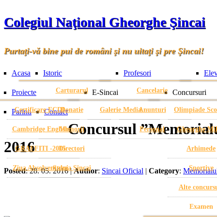
Colegiul Naţional Gheorghe Şincai
Purtaţi-vă bine pui de români şi nu uitaţi şi pre Şincai!
Acasa
Istoric
Profesori
Elev
Carturarul
Cancelarie
Proiecte
E-Sincai
Concursuri
Certificare ECDL
Donatie
Galerie Media
Anunturi
Olimpiade Sco
Parinti
Contact
Concursul ”Memorialul
Cambridge English
Memorii
Personal
Gheorghe Mi
2016
GRAFFITI -2015
Directori
Arhimede
Ziua Absolventului
Stema Șincai
Sportive
Posted
: 28. 05. 2016 |
Author
:
Sincai Oficial
|
Category
:
Memorialu
Alte concurs
Examen