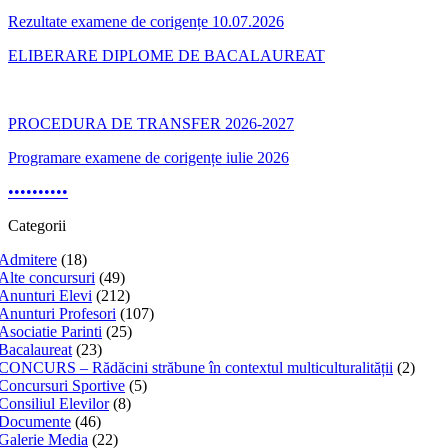
Rezultate examene de corigențe 10.07.2026
ELIBERARE DIPLOME DE BACALAUREAT
PROCEDURA DE TRANSFER 2026-2027
Programare examene de corigențe iulie 2026
•
•
•
•
•
•
•
•
•
•
Categorii
Admitere
(18)
Alte concursuri
(49)
Anunturi Elevi
(212)
Anunturi Profesori
(107)
Asociatie Parinti
(25)
Bacalaureat
(23)
CONCURS – Rădăcini străbune în contextul multiculturalității
(2)
Concursuri Sportive
(5)
Consiliul Elevilor
(8)
Documente
(46)
Galerie Media
(22)