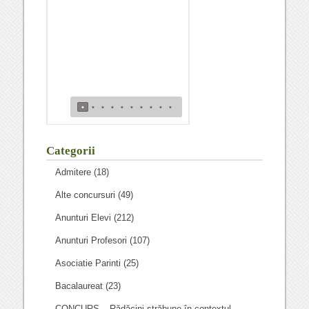
de bacalaureat
•
•
•
•
•
•
•
•
•
•
Categorii
Admitere
(18)
Alte concursuri
(49)
Anunturi Elevi
(212)
Anunturi Profesori
(107)
Asociatie Parinti
(25)
Bacalaureat
(23)
CONCURS – Rădăcini străbune în contextul