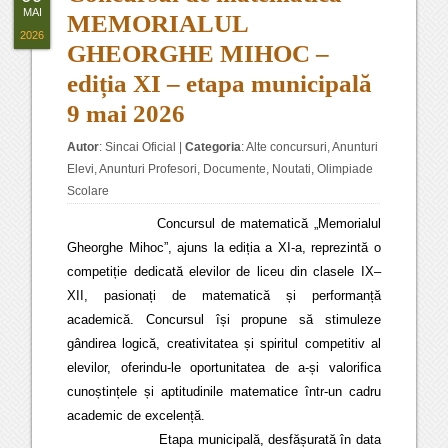
MAI
MEMORIALUL
2026
GHEORGHE MIHOC –
ediția XI – etapa municipală
9 mai 2026
Autor
:
Sincai Oficial
|
Categoria
:
Alte concursuri
,
Anunturi
Elevi
,
Anunturi Profesori
,
Documente
,
Noutati
,
Olimpiade
Scolare
Concursul de matematică „Memorialul
Gheorghe Mihoc”, ajuns la ediția a XI-a, reprezintă o
competiție dedicată elevilor de liceu din clasele IX–
XII, pasionați de matematică și performanță
academică. Concursul își propune să stimuleze
gândirea logică, creativitatea și spiritul competitiv al
elevilor, oferindu-le oportunitatea de a-și valorifica
cunoștințele și aptitudinile matematice într-un cadru
academic de excelență.
Etapa municipală, desfășurată în data