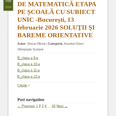
FEB
DE MATEMATICĂ ETAPA
2026
PE ȘCOALĂ CU SUBIECT
UNIC -București, 13
februarie 2026 SOLUŢII ŞI
BAREME ORIENTATIVE
Autor
:
Sincai Oficial
|
Categoria
:
Anunturi Elevi
,
Olimpiade Scolare
B_clasa a 9-a
B_clasa a 10-a
B_clasa a 11-a
B_clasa a 12-a
Citeste
>
Post navigation
← Previous
1
2
3
4
…
43
Next →