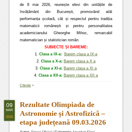
de 9 mai 2026, reunește elevi din unitățile de
învățământ din București, promovând atât
performanța școlară, cât și respectul pentru tradiția
matematicii românești și pentru personalitatea
academicianului
Gheorghe Mihoc
, remarcabil
matematician și statistician român.
SUBIECTE ȘI BAREME
:
1.
Clasa a IX-a:
Barem clasa a IX-a
2.
Clasa a X-a:
Barem clasa a X a
3.
Clasa a XI-a:
Barem clasa a XI a
4.
Clasa a XII-a:
Barem clasa a XII a
Citeste
>
Rezultate Olimpiada de
09
MAR
Astronomie și Astrofizică –
2026
etapa județeană 09.03.2026