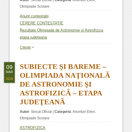
Autor
:
Sincai Oficial
|
Categoria
:
Anunturi Elevi
,
Olimpiade Scolare
Anunt contestatii
CERERE CONTESTATIE
Rezultate Olimpiada de Astronomie si Astrofizica
etapa judeteana
Citeste
>
SUBIECTE ŞI BAREME –
09
MAR
OLIMPIADA NAŢIONALĂ
2026
DE ASTRONOMIE ŞI
ASTROFIZICĂ – ETAPA
JUDEŢEANĂ
Autor
:
Sincai Oficial
|
Categoria
:
Anunturi Elevi
,
Olimpiade Scolare
ASTROFIZICA