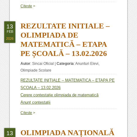
Citeste
>
REZULTATE INITIALE –
13
FEB
OLIMPIADA DE
2026
MATEMATICĂ – ETAPA
PE ȘCOALĂ – 13.02.2026
Autor
:
Sincai Oficial
|
Categoria
:
Anunturi Elevi
,
Olimpiade Scolare
REZULTATE INITIALE – MATEMATICA – ETAPA PE
SCOALA – 13.02.2026
Cerere contestație olimpiada de matematică
Anunț contestații
Citeste
>
OLIMPIADA NAȚIONALĂ
13