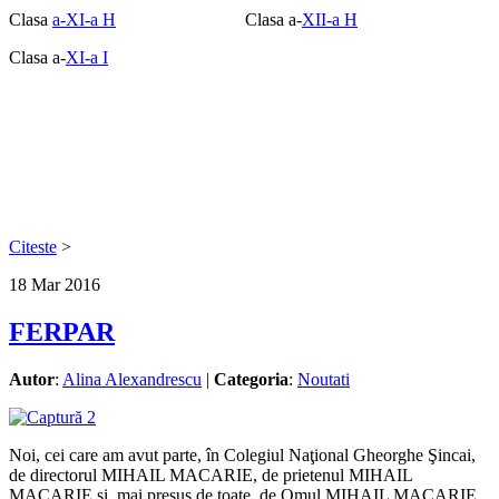
Clasa
a-XI-a H
Clasa a-
XII-a H
Clasa a-
XI-a I
Citeste
>
18
Mar
2016
FERPAR
Autor
:
Alina Alexandrescu
|
Categoria
:
Noutati
Noi, cei care am avut parte, în Colegiul Naţional Gheorghe Şincai,
de directorul MIHAIL MACARIE, de prietenul MIHAIL
MACARIE şi, mai presus de toate, de Omul MIHAIL MACARIE,