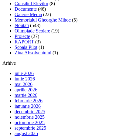
Consiliul Elevilor
(8)
Documente
(46)
Galerie Media
(22)
Memorialul Gheorghe Mihoc
(5)
Noutati
(543)
Olimpiade Scolare
(19)
Proiecte
(27)
RAPORT
(3)
Școala Pilot
(1)
Ziua Absolventului
(1)
Arhive
iulie 2026
iunie 2026
mai 2026
aprilie 2026
martie 2026
februarie 2026
ianuarie 2026
decembrie 2025
noiembrie 2025
octombrie 2025
septembrie 2025
august 2025