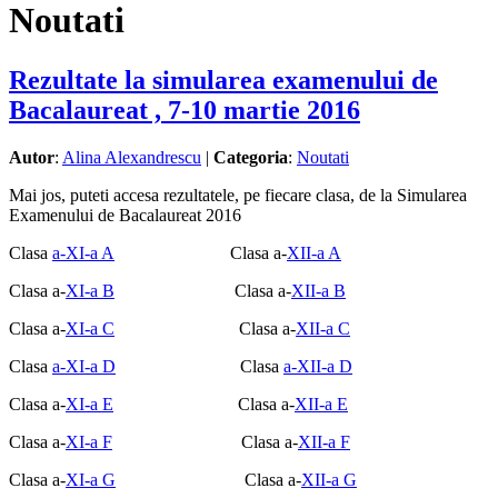
Noutati
Rezultate la simularea examenului de
Bacalaureat , 7-10 martie 2016
Autor
:
Alina Alexandrescu
|
Categoria
:
Noutati
Mai jos, puteti accesa rezultatele, pe fiecare clasa, de la Simularea
Examenului de Bacalaureat 2016
Clasa
a-XI-a A
Clasa a-
XII-a A
Clasa a-
XI-a B
Clasa a-
XII-a B
Clasa a-
XI-a C
Clasa a-
XII-a C
Clasa
a-XI-a D
Clasa
a-XII-a D
Clasa a-
XI-a E
Clasa a-
XII-a E
Clasa a-
XI-a F
Clasa a-
XII-a F
Clasa a-
XI-a G
Clasa a-
XII-a G