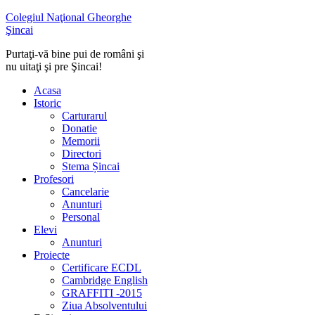
Colegiul Naţional Gheorghe
Şincai
Purtaţi-vă bine pui de români şi
nu uitaţi şi pre Şincai!
Acasa
Istoric
Carturarul
Donatie
Memorii
Directori
Stema Șincai
Profesori
Cancelarie
Anunturi
Personal
Elevi
Anunturi
Proiecte
Certificare ECDL
Cambridge English
GRAFFITI -2015
Ziua Absolventului