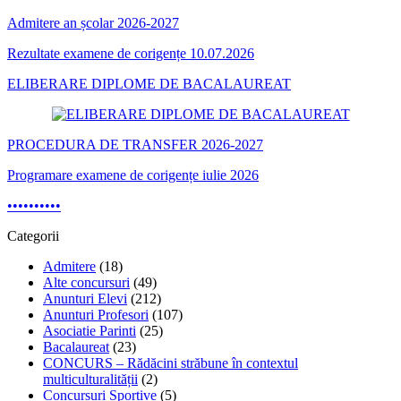
Admitere an școlar 2026-2027
Rezultate examene de corigențe 10.07.2026
ELIBERARE DIPLOME DE BACALAUREAT
PROCEDURA DE TRANSFER 2026-2027
Programare examene de corigențe iulie 2026
•
•
•
•
•
•
•
•
•
•
Categorii
Admitere
(18)
Alte concursuri
(49)
Anunturi Elevi
(212)
Anunturi Profesori
(107)
Asociatie Parinti
(25)
Bacalaureat
(23)
CONCURS – Rădăcini străbune în contextul
multiculturalității
(2)
Concursuri Sportive
(5)