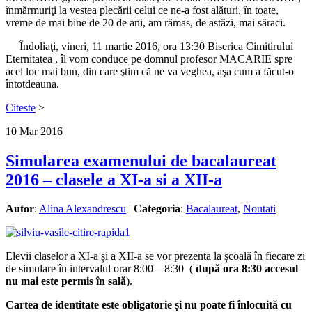
înmărmuriţi la vestea plecării celui ce ne-a fost alături, în toate,
vreme de mai bine de 20 de ani, am rămas, de astăzi, mai săraci.
Îndoliaţi, vineri, 11 martie 2016, ora 13:30 Biserica Cimitirului
Eternitatea , îl vom conduce pe domnul profesor MACARIE spre
acel loc mai bun, din care ştim că ne va veghea, aşa cum a făcut-o
întotdeauna.
Citeste
>
10
Mar
2016
Simularea examenului de bacalaureat
2016 – clasele a XI-a si a XII-a
Autor
:
Alina Alexandrescu
|
Categoria
:
Bacalaureat
,
Noutati
Elevii claselor a XI-a și a XII-a se vor prezenta la școală în fiecare zi
de simulare în intervalul orar 8:00 – 8:30 (
după ora 8:30 accesul
nu mai este permis în sală
).
Cartea de identitate este obligatorie și nu poate fi înlocuită cu